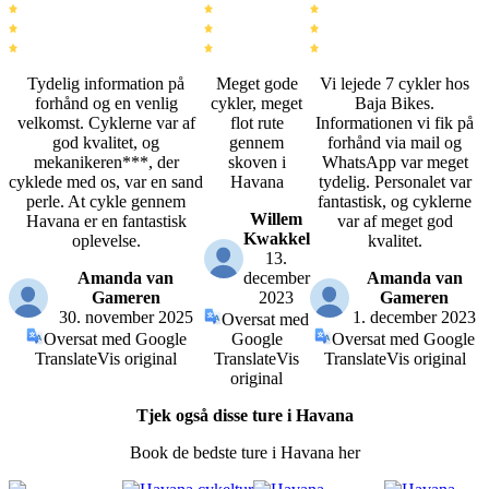
Tydelig information på
Meget gode
Vi lejede 7 cykler hos
forhånd og en venlig
cykler, meget
Baja Bikes.
velkomst. Cyklerne var af
flot rute
Informationen vi fik på
god kvalitet, og
gennem
forhånd via mail og
mekanikeren***, der
skoven i
WhatsApp var meget
cyklede med os, var en sand
Havana
tydelig. Personalet var
perle. At cykle gennem
fantastisk, og cyklerne
Willem
Havana er en fantastisk
var af meget god
Kwakkel
oplevelse.
kvalitet.
13.
Amanda van
december
Amanda van
Gameren
2023
Gameren
30. november 2025
1. december 2023
Oversat med
Oversat med Google
Google
Oversat med Google
Translate
Vis original
Translate
Vis
Translate
Vis original
original
Tjek også disse ture i Havana
Book de bedste ture i Havana her