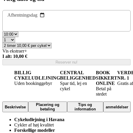
Afhentningsdag
Vis ekstraer
+
I alt: 10,00 €
Reserver nu!
BILLIG
CENTRAL
BOOK
VERD
CYKELUDLEJNING
BELIGGENHED
SIKKERT
NR. 1
Uden bookinggebyr
Spar tid, lej en
ONLINE
Gratis a
cykel
Betal på
stedet
Placering og
Tips og
Beskrivelse
anmeldelser
betaling
information
Cykeludlejning i Havana
Cykler af høj kvalitet
Forskellige modeller