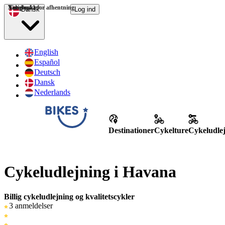
Tidspunkt for afhentning
Antal cykler
Varighed
Dansk
Log ind
English
Español
Deutsch
Dansk
Nederlands
Destinationer
Cykelture
Cykeludle
Cykeludlejning i Havana
Billig cykeludlejning og kvalitetscykler
3 anmeldelser