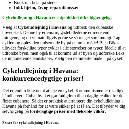
Book nu, betal på stedet
Inkl. hjelm, lås og reparationssæt
Cykeludlejning i Havana er i øjeblikket ikke tilgængelig.
Vælg at
Cykeludlejning i Havana
og udforsk den cubanske
hovedstad.
Denne by er enorm, gadebillederne er mere end
fotogene, og du vil naturligvis gerne se så meget som muligt. Tag
cyklen og oplev den pulserende by på en unik måde!
Baja Bikes
tilbyder forskellige typer cykler i alle størrelser og typer. Ideelle til at
udforske byen, men også til at komme ud af byen og udforske f.eks.
de imponerende landskaber. Vælg den nemmeste måde – på cykel!
Cykeludlejning i Havana:
konkurrencedygtige priser!
Det er endnu ikke nemt at leje en cykel. Kommunismen er (stadig)
håndhævet i Cuba, hvilket gør fattigdom til en daglig realitet for de
fleste cubanere. Så det er praktisk at arrangere din cykeludlejning i
Havana på forhånd for at være sikker på at få en. Det tilbyder vi dig
selvfølgelig på
fordelagtige priser med fleksible vilkår
.
Priser for cykeludlejning i Havana