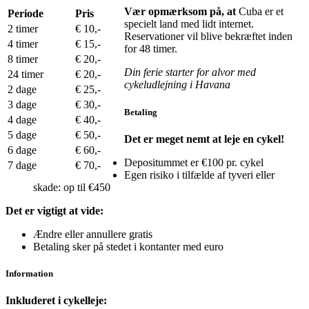
Vær opmærksom på, at
Cuba er et
Periode
Pris
specielt land med lidt internet.
2 timer
€ 10,-
Reservationer vil blive bekræftet inden
4 timer
€ 15,-
for 48 timer.
8 timer
€ 20,-
Din ferie starter for alvor med
24 timer
€ 20,-
cykeludlejning i Havana
2 dage
€ 25,-
3 dage
€ 30,-
Betaling
4 dage
€ 40,-
5 dage
€ 50,-
Det er meget nemt at leje en cykel!
6 dage
€ 60,-
Depositummet er €100 pr. cykel
7 dage
€ 70,-
Egen risiko i tilfælde af tyveri eller
skade: op til €450
Det er vigtigt at vide:
Ændre eller annullere gratis
Betaling sker på stedet i kontanter med euro
Information
Inkluderet i cykelleje: