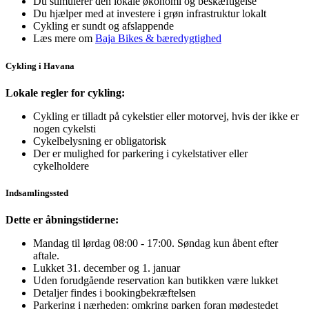
Du stimulerer den lokale økonomi og beskæftigelse
Du hjælper med at investere i grøn infrastruktur lokalt
Cykling er sundt og afslappende
Læs mere om
Baja Bikes & bæredygtighed
Cykling i Havana
Lokale regler for cykling:
Cykling er tilladt på cykelstier eller motorvej, hvis der ikke er
nogen cykelsti
Cykelbelysning er obligatorisk
Der er mulighed for parkering i cykelstativer eller
cykelholdere
Indsamlingssted
Dette er åbningstiderne:
Mandag til lørdag 08:00 - 17:00. Søndag kun åbent efter
aftale.
Lukket 31. december og 1. januar
Uden forudgående reservation kan butikken være lukket
Detaljer findes i bookingbekræftelsen
Parkering i nærheden: omkring parken foran mødestedet