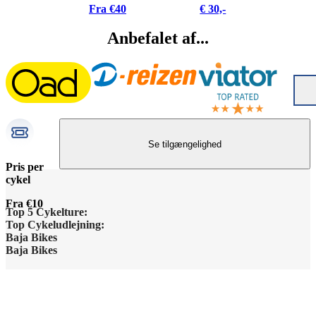
Fra €40
€ 30,-
Anbefalet af...
Se tilgængelighed
Pris per
cykel
Fra €10
Top 5 Cykelture:
Top Cykeludlejning:
Barcelona Højdepunkter
Baja Bikes
Barcelona Cykeludlejning
Baja Bikes
Berlin Højdepunkter
Kontakt os
Berlin Cykeludlejning
Disclaimer / Privacy Policy
Lissabon Højdepunkter
Om os
Paris Cykeludlejning
General Terms and Conditions
Paris Højdepunkter
Teamet