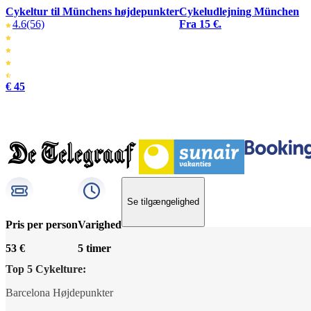
Cykeltur til Münchens højdepunkter
Cykeludlejning München
4.6
(56)
Fra 15 €.
€ 45
Se tilgængelighed
Pris per person
Varighed
53 €
5 timer
Top 5 Cykelture:
Barcelona Højdepunkter