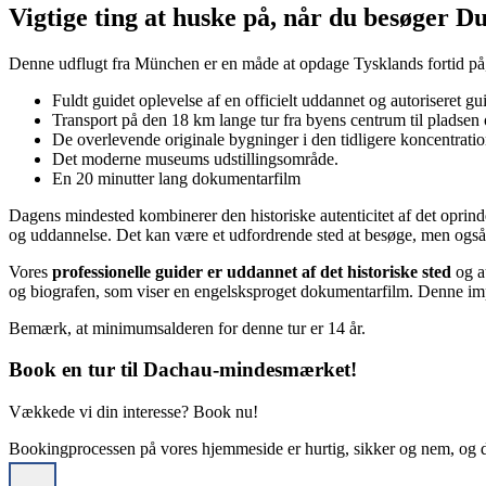
Vigtige ting at huske på, når du besøger 
Denne udflugt fra München er en måde at opdage Tysklands fortid på, 
Fuldt guidet oplevelse af en officielt uddannet og autoriseret gu
Transport på den 18 km lange tur fra byens centrum til pladsen 
De overlevende originale bygninger i den tidligere koncentration
Det moderne museums udstillingsområde.
En 20 minutter lang dokumentarfilm
Dagens mindested kombinerer den historiske autenticitet af det oprind
og uddannelse. Det kan være et udfordrende sted at besøge, men og
Vores
professionelle guider er uddannet af det historiske sted
og au
og biografen, som viser en engelsksproget dokumentarfilm. Denne im
Bemærk, at minimumsalderen for denne tur er 14 år.
Book en tur til Dachau-mindesmærket!
Vækkede vi din interesse? Book nu!
Bookingprocessen på vores hjemmeside er hurtig, sikker og nem, og din