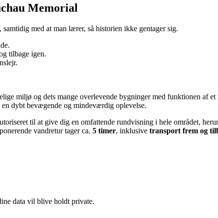
Duchau Memorial
samtidig med at man lærer, så historien ikke gentager sig.
ide.
og tilbage igen.
slejr.
elige miljø og dets mange overlevende bygninger med funktionen af et mo
så en dybt bevægende og mindeværdig oplevelse.
toriseret til at give dig en omfattende rundvisning i hele området, her
ponerende vandretur tager ca.
5 timer
, inklusive
transport frem og ti
e data vil blive holdt private.