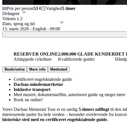
Pris per person
53 €
Varighed
5 timer
Deltagere
Voksen x 2
Dato, sprog og tid
13. marts 2026 - English - 09:00
RESERVER ONLINE
2.000.000 GLADE KUNDER
DET 
Afslappede cykelture
Kvalificerede guider
Håndpl
Beskrivelse
Mere info
Mødested
Certificeret engelsktalende guide
Dachau-mindesmærketur
Inklusive transport
Med museet, dokumentarfilm, autoriseret guide og meget mere
Book nu online!
Vores Dachau Memorial Tour er en særlig
5-timers udflugt
til den t
interesserede parter fra hele verden – herunder overlevende fra koncen
historiske sted med en certificeret engelsktalende guide.