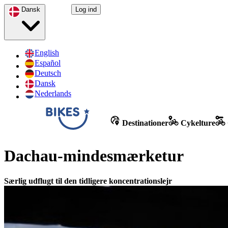
Dansk
Log ind
English
Español
Deutsch
Dansk
Nederlands
Destinationer
Cykelture
Dachau-mindesmærketur
Særlig udflugt til den tidligere koncentrationslejr