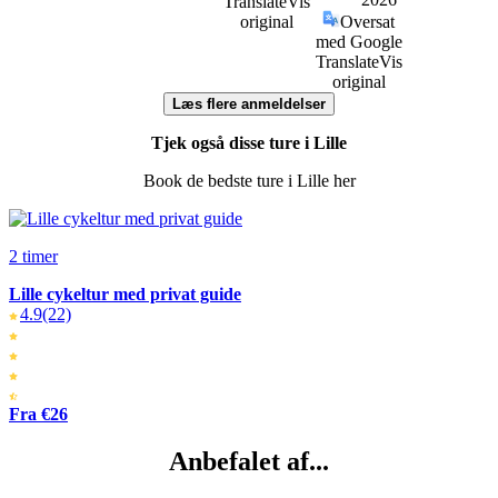
Translate
Vis
original
Oversat
med Google
Translate
Vis
original
Læs flere anmeldelser
Tjek også disse ture i Lille
Book de bedste ture i Lille her
2 timer
Lille cykeltur med privat guide
4.9
(22)
Fra €26
Anbefalet af...