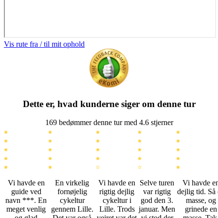
Vis rute fra / til mit ophold
Dette er, hvad kunderne siger om denne tur
169 bedømmer denne tur med 4.6 stjerner
Vi havde en
En virkelig
Vi havde en
Selve turen
Vi havde e
guide ved
fornøjelig
rigtig dejlig
var rigtig
dejlig tid. Så
navn ***. En
cykeltur
cykeltur i
god den 3.
masse, og
meget venlig
gennem Lille.
Lille. Trods
januar. Men
grinede en
og glad
Det var også
vejret var det
vi stod der
masse. Tak