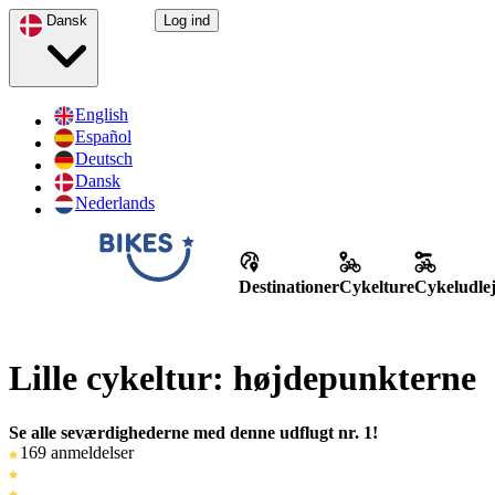
Dansk
Log ind
English
Español
Deutsch
Dansk
Nederlands
Destinationer
Cykelture
Cykeludle
Lille cykeltur: højdepunkterne
Se alle seværdighederne med denne udflugt nr. 1!
169 anmeldelser