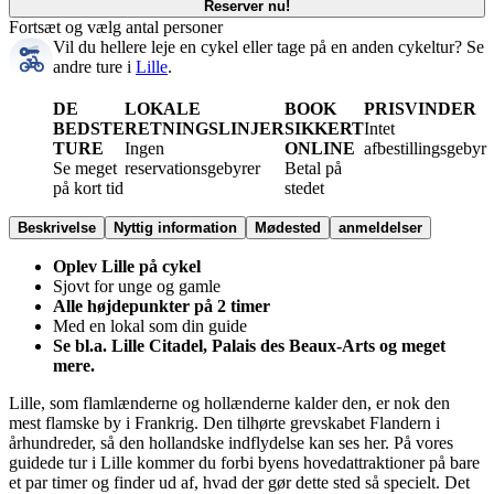
Reserver nu!
Fortsæt og vælg antal personer
Vil du hellere leje en cykel eller tage på en anden cykeltur?
Se
andre ture i
Lille
.
DE
LOKALE
BOOK
PRISVINDER
BEDSTE
RETNINGSLINJER
SIKKERT
Intet
TURE
Ingen
ONLINE
afbestillingsgebyr
Se meget
reservationsgebyrer
Betal på
på kort tid
stedet
Beskrivelse
Nyttig information
Mødested
anmeldelser
Oplev Lille på cykel
Sjovt for unge og gamle
Alle højdepunkter på 2 timer
Med en lokal som din guide
Se bl.a. Lille Citadel, Palais des Beaux-Arts og meget
mere.
Lille, som flamlænderne og hollænderne kalder den, er nok den
mest flamske by i Frankrig. Den tilhørte grevskabet Flandern i
århundreder, så den hollandske indflydelse kan ses her. På vores
guidede tur i Lille kommer du forbi byens hovedattraktioner på bare
et par timer og finder ud af, hvad der gør dette sted så specielt. Det