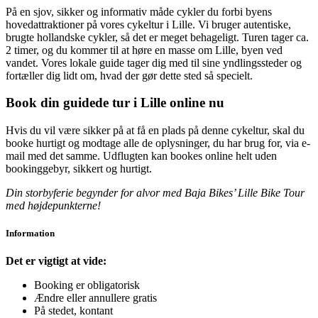
På en sjov, sikker og informativ måde cykler du forbi byens
hovedattraktioner på vores cykeltur i Lille. Vi bruger autentiske,
brugte hollandske cykler, så det er meget behageligt. Turen tager ca.
2 timer, og du kommer til at høre en masse om Lille, byen ved
vandet. Vores lokale guide tager dig med til sine yndlingssteder og
fortæller dig lidt om, hvad der gør dette sted så specielt.
Book din guidede tur i Lille online nu
Hvis du vil være sikker på at få en plads på denne cykeltur, skal du
booke hurtigt og modtage alle de oplysninger, du har brug for, via e-
mail med det samme. Udflugten kan bookes online helt uden
bookinggebyr, sikkert og hurtigt.
Din storbyferie begynder for alvor med Baja Bikes’ Lille Bike Tour
med højdepunkterne!
Information
Det er vigtigt at vide:
Booking er obligatorisk
Ændre eller annullere gratis
På stedet, kontant