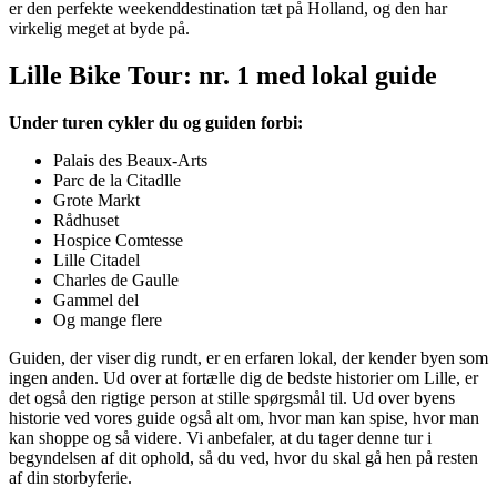
er den perfekte weekenddestination tæt på Holland, og den har
virkelig meget at byde på.
Lille Bike Tour: nr. 1 med lokal guide
Under turen cykler du og guiden forbi:
Palais des Beaux-Arts
Parc de la Citadlle
Grote Markt
Rådhuset
Hospice Comtesse
Lille Citadel
Charles de Gaulle
Gammel del
Og mange flere
Guiden, der viser dig rundt, er en erfaren lokal, der kender byen som
ingen anden. Ud over at fortælle dig de bedste historier om Lille, er
det også den rigtige person at stille spørgsmål til. Ud over byens
historie ved vores guide også alt om, hvor man kan spise, hvor man
kan shoppe og så videre. Vi anbefaler, at du tager denne tur i
begyndelsen af dit ophold, så du ved, hvor du skal gå hen på resten
af din storbyferie.