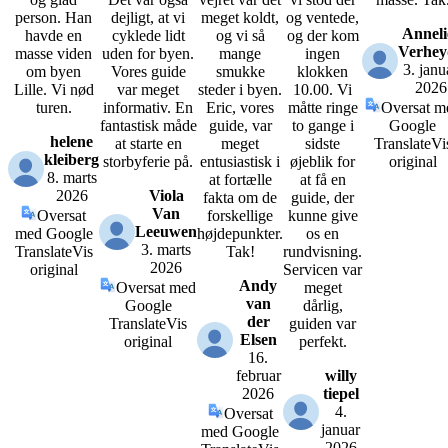
person. Han
dejligt, at vi
meget koldt,
og ventede,
Anneli
havde en
cyklede lidt
og vi så
og der kom
Verhey
masse viden
uden for byen.
mange
ingen
3. janu
om byen
Vores guide
smukke
klokken
2026
Lille. Vi nød
var meget
steder i byen.
10.00. Vi
turen.
informativ. En
Eric, vores
måtte ringe
Oversat m
fantastisk måde
guide, var
to gange i
Google
helene
at starte en
meget
sidste
Translate
Vi
kleiberg
storbyferie på.
entusiastisk i
øjeblik for
original
8. marts
at fortælle
at få en
2026
Viola
fakta om de
guide, der
Van
Oversat
forskellige
kunne give
Leeuwen
med Google
højdepunkter.
os en
3. marts
Translate
Vis
Tak!
rundvisning.
2026
original
Servicen var
Andy
Oversat med
meget
van
Google
dårlig,
der
Translate
Vis
guiden var
Elsen
original
perfekt.
16.
februar
willy
2026
tiepel
4.
Oversat
januar
med Google
2026