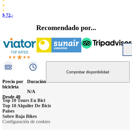
$ 72,-
Recomendado por...
Comprobar disponibilidad
Precio por
Duración
bicicleta
N/A
Desde 40
Top 10 Tours En Bici
Top 10 Alquiler De Bicis
Lo más destacado de Ámsterdam
Paises
Alquiler de bicicletas Ámsterdam
Sobre Baja Bikes
Barcelona imprescindible
Italia
Configuración de cookies
Alquiler de bicicletas Valencia
Contactar
Berlin Highlights Bike Tour*
Francia