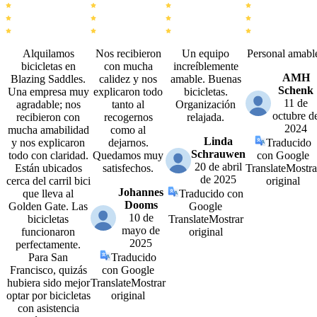
Alquilamos
Nos recibieron
Un equipo
Personal amabl
bicicletas en
con mucha
increíblemente
AMH
Blazing Saddles.
calidez y nos
amable. Buenas
Schenk
Una empresa muy
explicaron todo
bicicletas.
11 de
agradable; nos
tanto al
Organización
octubre d
recibieron con
recogernos
relajada.
2024
mucha amabilidad
como al
Linda
y nos explicaron
dejarnos.
Traducido
Schrauwen
todo con claridad.
Quedamos muy
con Google
20 de abril
Están ubicados
satisfechos.
Translate
Mostra
de 2025
cerca del carril bici
original
Johannes
que lleva al
Traducido con
Dooms
Golden Gate. Las
Google
10 de
bicicletas
Translate
Mostrar
mayo de
funcionaron
original
2025
perfectamente.
Para San
Traducido
Francisco, quizás
con Google
hubiera sido mejor
Translate
Mostrar
optar por bicicletas
original
con asistencia