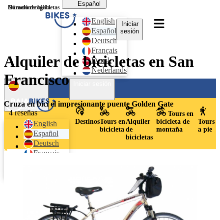
Español
Hora de recogida
Número de bicicletas
Duración
English
Iniciar
Español
sesión
Deutsch
Français
Alquiler de bicicletas en San
Dansk
Nederlands
Francisco
Iniciar sesión
Cruza en bici el impresionante puente Golden Gate
Español
4 reseñas
Tours en
Destinos
Tours en
Alquiler
bicicleta de
Tours
English
bicicleta
de
montaña
a pie
Español
bicicletas
Deutsch
Français
Dansk
Nederlands