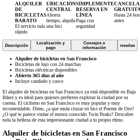
ALQUILER
UBICACIÓN
SIMPLEMENTE
CANCELA
DE
CENTRAL
RESERVA EN
GRATUIT
BICICLETAS
Ahorra
LÍNEA
Hasta 24 hor
BARATO
tiempo, alquila
Paga con
antes
El servicio más
una bici
seguridad
rápido
Localización y
Consejos e
Descripción
reseñas
pago
información
Alquiler de bicicletas en San Francisco
Bicicletas de lujo con 24 marchas
Bicicletas eléctricas disponibles
Abierto 365 días al año
Incluye candado y casco
El alquiler de bicicletas en San Francisco ya está disponible en Baja
Bikes y es ideal para quienes prefieren explorar la ciudad por su
cuenta. El ciclismo en San Francisco es muy popular y muy
recomendable. Dime, ¿a que mola cruzar en bici el Puente de Oro?
¿O qué te parece visitar el menos conocido Twin Peaks? Descubre
toda la belleza de esta impresionante ciudad a tu propio ritmo.
Alquiler de bicicletas en San Francisco