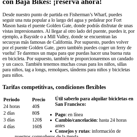
con Baja Bikes: ¡reserva ahora!
Desde nuestro punto de partida en Fisherman’s Wharf, puedes
seguir una ruta popular a lo largo del agua y pedalear por Fort
Mason hasta el puente Golden Gate, donde podrás disfrutar de unas
vistas impresionantes. Al llegar al otro lado del puente, puedes ir, por
ejemplo, a Bayside o a Mill Valley, donde se encuentran las
secuoyas más famosas de California. Por supuesto, puedes volver
por el puente Golden Gate, ¡pero también puedes coger un ferry de
vuelta! Te daremos un mapa para que puedas hacer una buena ruta
en bicicleta. Por supuesto, también te proporcionaremos un candado
y un casco. También tenemos muchas cosas para los niños, sillas
para niños, tag a longs, remolques, tándems para niños y bicicletas
para niños.
Tarifas competitivas, condiciones flexibles
Útil saberlo para alquilar bicicletas en
Periodo
Precio
San Francisco:
24 horas
40$
2 días
80$
Pago
: en línea
3 días
120$
Cambio/cancelación
: hasta 24 horas
antes
4 días
160$
Consejos y rutas
: información de
nuestros compañeros de la tienda