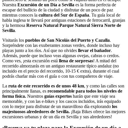
Nuestra
Excursión de un Día a Sevilla
es la forma perfecta de
escapar del bullicio de la ciudad y disfrutar de un poco de paz
mientras conoces la
cultura del Sur de España
. Tu guía local de
habla inglesa te llevará por antiguas estaciones de ferrocarril, granjas
y la hermosa
Reserva Natural Parque Natural Sierra Norte de
Sevilla
.
Visitarás los
pueblos de San Nicolás del Puerto y Cazalla
.
Sorpréndete con las exuberantes zonas verdes, donde incluso hay
playas junto a los ríos. Así que no olvides
llevar el bañador
.
Además, puede que incluso veas algunas ovejas, cabras o cerdos.
Como ves, ¡esta excursión está
llena de sorpresas
! A mitad del
recorrido almorzarás en un antiguo restaurante típico andaluz (no
incluido en el precio del recorrido, 10-15 € extra), durante el cual
podrás charlar más con el guía o con tus compañeros de viaje.
La
ruta de este recorrido es de unos 48 km
, y como las calles son
principalmente llanas, es
recomendable para todos los niveles de
forma física.
Nuestros
guías expertos
harán que este viaje sea
memorable, y con las e-bikes y los cascos incluidos, irás equipado
con lo mejor para disfrutar de un maravilloso día explorando
los
majestuosos alrededores de Sevilla.
¡Baja Bikes ofrece las mejores
excursiones urbanas y de un día en Sevilla y sus alrededores!
¡Reserva ya tu plaza para la Excursión de un día a