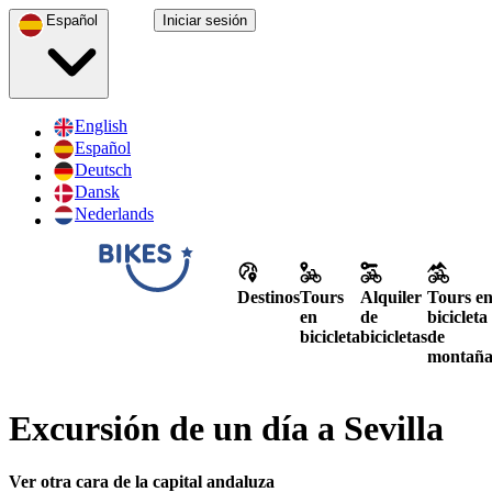
Español
Iniciar sesión
English
Español
Deutsch
Dansk
Nederlands
Destinos
Tours
Alquiler
Tours e
en
de
bicicleta
bicicleta
bicicletas
de
montañ
Excursión de un día a Sevilla
Ver otra cara de la capital andaluza