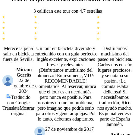
3 califican este tour con 4.7 estrellas
Merece la pena
Un tour en bicicleta divertido y
Disfrutamos
salir en bicicleta
entretenido con un guía perfecto.
muchísimo del
fuera de Sevilla.
Inglés excelente, explicaciones
paseo en bicicleta.
breves y relevantes.
Carlos nos enseñó
Miriam
¡Disfrutamos muchísimo del
lugares preciosos,
Gerrits
almuerzo! En resumen, ¡MUY
y se notaba su
22 de
RECOMENDABLE!
pasión. ¡La
octubre de
Comentarios: Al reservar, indica
comida estaba
2024
que el tour es en neerlandés,
deliciosa! Si
Traducido
pero nunca es posible. Para
necesitábamos
con Google
nosotros no fue un problema,
traducción, Rico
Translate
Mostrar
pero imagino que podría serlo
nos ayudó mucho.
original
para otros y generar quejas. Por
Es genial ver esa
lo tanto, debemos adaptarnos.
parte de España
también.
27 de noviembre de 2017
Anita van