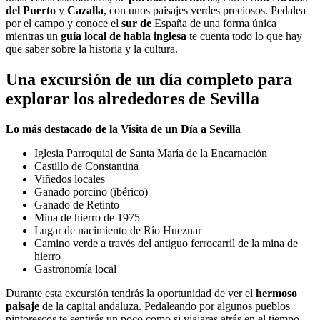
del Puerto
y
Cazalla
, con unos paisajes verdes preciosos. Pedalea
por el campo y conoce el
sur de
España de una forma única
mientras un
guía local de habla inglesa
te cuenta todo lo que hay
que saber sobre la historia y la cultura.
Una excursión de un día completo para
explorar los alrededores de Sevilla
Lo más destacado de la Visita de un Día a Sevilla
Iglesia Parroquial de Santa María de la Encarnación
Castillo de Constantina
Viñedos locales
Ganado porcino (ibérico)
Ganado de Retinto
Mina de hierro de 1975
Lugar de nacimiento de Río Hueznar
Camino verde a través del antiguo ferrocarril de la mina de
hierro
Gastronomía local
Durante esta excursión tendrás la oportunidad de ver el
hermoso
paisaje
de la capital andaluza. Pedaleando por algunos pueblos
pintorescos te sentirás un poco como si viajaras atrás en el tiempo.