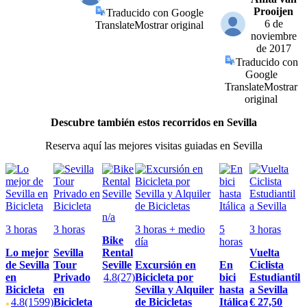
Prooijen
Traducido con Google
6 de
Translate
Mostrar original
noviembre
de 2017
Traducido con
Google
Translate
Mostrar
original
Descubre también estos recorridos en Sevilla
Reserva aquí las mejores visitas guiadas en Sevilla
n/a
3 horas
3 horas
3 horas + medio
5
3 horas
Bike
día
horas
Lo mejor
Sevilla
Rental
Vuelta
de Sevilla
Tour
Seville
Excursión en
En
Ciclista
en
Privado
4.8
(27)
Bicicleta por
bici
Estudiantil
Bicicleta
en
Sevilla y Alquiler
hasta
a Sevilla
4.8
(1599)
Bicicleta
de Bicicletas
Itálica
€ 27,50