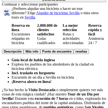
Continuar y seleccionar participantes
¿Prefieres alquilar una bicicleta o hacer un tour
diferente?
Elige
Alquiler de bicicletas Sevilla
o mira otros
tours en
Sevilla
.
Reserva en
2.000.000 de
La mejor
Reserva
línea
clientes
selección
rápida y
Excursiones
satisfechos
Rutas y
fácil
relajadas en
Guías
actividades
Asistencia
bicicleta
cualificados
seleccionadas
24 / 7
Descripción
Más info
Punto de encuentro
reseñas
Guía local de habla inglesa
Explora los pueblos de los alrededores de la ciudad en
bicicleta eléctrica
Incl. traslado en furgoneta
Excursión de un día a Sevilla en bicicleta
¡Reserva ahora en línea!
¿Ya has hecho la
Visita Destacada
o simplemente quieres ver más
cosas de esta mágica ciudad? ¡Haz nuestro
Tour de un Día por
Sevilla!
Durante esta
excursión de 7 horas
en e-bike, explorarás los
encantadores pueblos del norte de la capital andaluza. Disfrutarás de
unas vistas asombrosas, de
pueblos auténticos
, como
San Nicolás