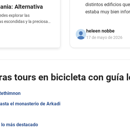
distintos edificios qu
ania: Alternativa
estaba muy bien inf
uedes explorar las
as escondidas y la preciosa
na experiencia única!
heleen nobbe
17 de mayo de 2026
as tours en bicicleta con guía l
 Rethimnon
hasta el monasterio de Arkadi
: lo más destacado