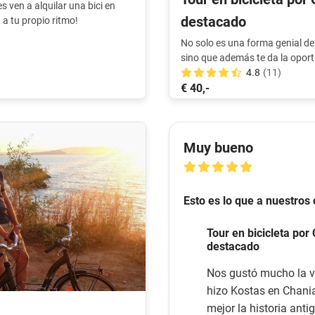
s ven a alquilar una bici en
destacado
 a tu propio ritmo!
No solo es una forma genial de 
sino que además te da la oportu
el ambiente locales, todo ello 
4.8
(11)
€ 40,-
Muy bueno
Esto es lo que a nuestros 
Tour en bicicleta por
destacado
Nos gustó mucho la v
hizo Kostas en Chani
mejor la historia anti