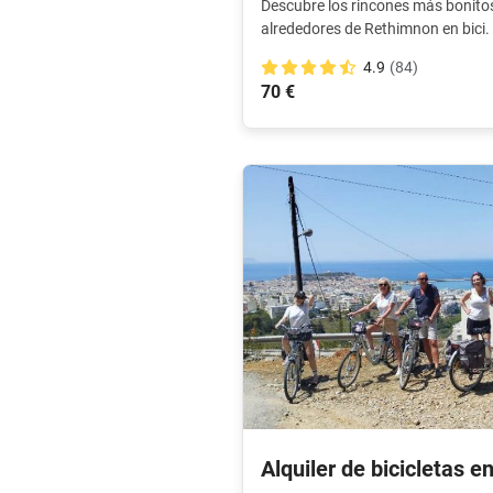
Descubre los rincones más bonitos
alrededores de Rethimnon en bici. 
alrededores en 6 horas con un guí
4.9
(84)
70 €
Alquiler de bicicletas e