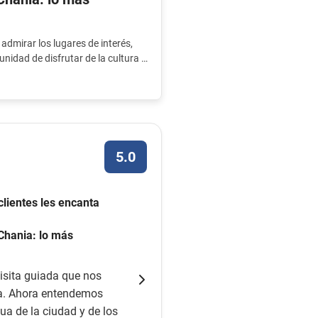
admirar los lugares de interés,
nidad de disfrutar de la cultura y
mientras te mantienes activo.
5.0
clientes les encanta
 Chania: lo más
isita guiada que nos
a. Ahora entendemos
gua de la ciudad y de los