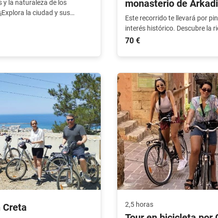
monasterio de Arkadi
 y la naturaleza de los
¡Explora la ciudad y sus
Este recorrido te llevará por p
a!
interés histórico. Descubre la r
Arkadi.
70 €
2,5 horas
n Creta
Tour en bicicleta por