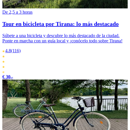
De 2,5 a 3 horas
Tour en bicicleta por Tirana: lo más destacado
Súbete a una bicicleta y descubre lo más destacado de la ciudad.
Ponte en marcha con un guía local y ¡conócelo todo sobre Tirana!
4.8
(116)
€ 30,-