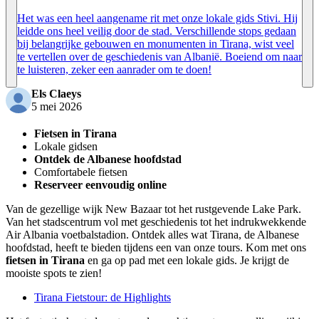
Het was een heel aangename rit met onze lokale gids Stivi. Hij
leidde ons heel veilig door de stad. Verschillende stops gedaan
bij belangrijke gebouwen en monumenten in Tirana, wist veel
te vertellen over de geschiedenis van Albanië. Boeiend om naar
te luisteren, zeker een aanrader om te doen!
Els Claeys
5 mei 2026
Fietsen in Tirana
Lokale gidsen
Ontdek de Albanese hoofdstad
Comfortabele fietsen
Reserveer eenvoudig online
Van de gezellige wijk New Bazaar tot het rustgevende Lake Park.
Van het stadscentrum vol met geschiedenis tot het indrukwekkende
Air Albania voetbalstadion. Ontdek alles wat Tirana, de Albanese
hoofdstad, heeft te bieden tijdens een van onze tours. Kom met ons
fietsen in Tirana
en ga op pad met een lokale gids. Je krijgt de
mooiste spots te zien!
Tirana Fietstour: de Highlights