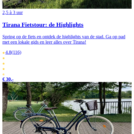
Português
2,5 à 3 uur
Tirana Fietstour: de Highlights
Spring op de fiets en ontdek de highlights van de stad. Ga op pad
met een lokale gids en leer alles over Tirana!
4.8
(116)
€ 30,-