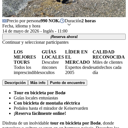
Precio por persona
990 NOK.
Duración
2 horas
Fecha, idioma y hora
14 de mayo de 2026 - Inglés - 11:00
¡Reserva ahora!
Continuar y seleccionar participantes
LOS
GUÍAS
LÍDER EN
CALIDAD
MEJORES
LOCALES
EL
RECONOCIDA
TOURS
Descubre
MERCADO
Miles de clientes
Todos los
rincones
Expertos desde
satisfechos cada
imprescindibles
ocultos
2005
día
Descripción
Más info
Punto de encuentro
Tour en bicicleta por Bodø
Guías locales entusiastas
Con bicicleta de montaña eléctrica
Pedalea hasta el mirador de Keiservarden
¡Reserva fácilmente online!
Disfruta de un inolvidable
tour en bicicleta por Bodø
, donde