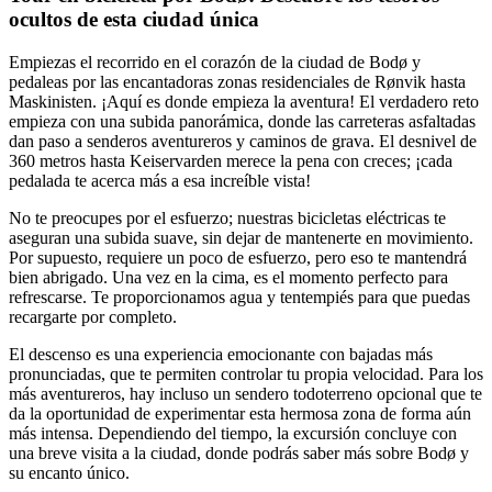
ocultos de esta ciudad única
Empiezas el recorrido en el corazón de la ciudad de Bodø y
pedaleas por las encantadoras zonas residenciales de Rønvik hasta
Maskinisten. ¡Aquí es donde empieza la aventura! El verdadero reto
empieza con una subida panorámica, donde las carreteras asfaltadas
dan paso a senderos aventureros y caminos de grava. El desnivel de
360 metros hasta Keiservarden merece la pena con creces; ¡cada
pedalada te acerca más a esa increíble vista!
No te preocupes por el esfuerzo; nuestras bicicletas eléctricas te
aseguran una subida suave, sin dejar de mantenerte en movimiento.
Por supuesto, requiere un poco de esfuerzo, pero eso te mantendrá
bien abrigado. Una vez en la cima, es el momento perfecto para
refrescarse. Te proporcionamos agua y tentempiés para que puedas
recargarte por completo.
El descenso es una experiencia emocionante con bajadas más
pronunciadas, que te permiten controlar tu propia velocidad. Para los
más aventureros, hay incluso un sendero todoterreno opcional que te
da la oportunidad de experimentar esta hermosa zona de forma aún
más intensa. Dependiendo del tiempo, la excursión concluye con
una breve visita a la ciudad, donde podrás saber más sobre Bodø y
su encanto único.