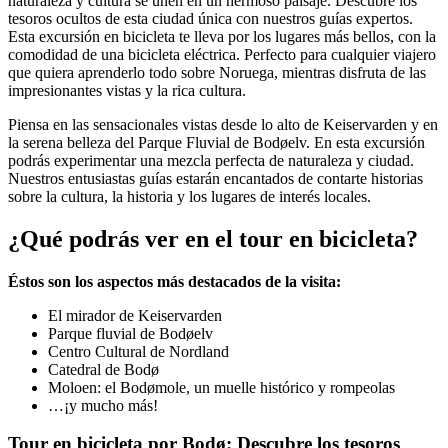
naturaleza y cultura se unen en un hermoso paisaje. Descubre los
tesoros ocultos de esta ciudad única con nuestros guías expertos.
Esta excursión en bicicleta te lleva por los lugares más bellos, con la
comodidad de una bicicleta eléctrica. Perfecto para cualquier viajero
que quiera aprenderlo todo sobre Noruega, mientras disfruta de las
impresionantes vistas y la rica cultura.
Piensa en las sensacionales vistas desde lo alto de Keiservarden y en
la serena belleza del Parque Fluvial de Bodøelv. En esta excursión
podrás experimentar una mezcla perfecta de naturaleza y ciudad.
Nuestros entusiastas guías estarán encantados de contarte historias
sobre la cultura, la historia y los lugares de interés locales.
¿Qué podrás ver en el tour en bicicleta?
Éstos son los aspectos más destacados de la visita:
El mirador de Keiservarden
Parque fluvial de Bodøelv
Centro Cultural de Nordland
Catedral de Bodø
Moloen: el Bodømole, un muelle histórico y rompeolas
…¡y mucho más!
Tour en bicicleta por Bodø: Descubre los tesoros