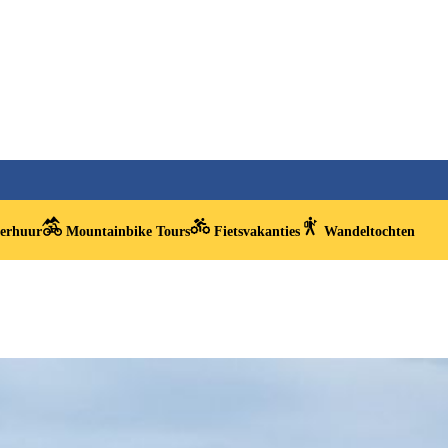
verhuur
Mountainbike Tours
Fietsvakanties
Wandeltochten