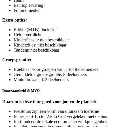
Helm
Een top ervaring!
Fotomomenten
Extra opties:
E-bike (MTB): inclusief
Helm: verplicht
Kinderfietsen: niet beschikbaar
Kinderzitjes: niet beschikbaar
Tandem: niet beschikbaar
Groepsgrootte:
Boekbaar voor groepen van: 1 tot 8 deelnemers
Gemiddelde groepsgrootte: 8 deelnemers
Minimum aantal: 2 deelnemers
Duurzaamheid & MVO
Daarom is deze tour goed voor jou en de planeet:
Fietstours zijn een vorm van duurzaam toerisme
Je bespaart 1,5 tot 2 kilo Co2 vergeleken met de bus
Je stimuleert de lokale economie en werkgelegenheid
Je helpt investeren in groene infrastructuur ter plaatse