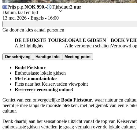
Prijs p.p.
NOK 990,-
Tijdsduur
2 uur
Datum, taal en tijd
13 mei 2026 - Engels - 16:00
Ga door en kies aantal personen
DE LEUKSTE TOURS
LOKALE GIDSEN
BOEK VEI
Alle highlights
Alle verborgen schatten
Vertrouwd op
Omschrijving
Handige info
Meeting point
Bodø Fietstour
Enthousiaste lokale gidsen
Met e-mountainbike
Fiets naar het Keiservarden viewpoint
Reserveer eenvoudig online!
Geniet van een onvergetelijke
Bodø Fietstour
, waar natuur en cultu
neemt je mee langs de mooiste plekken, met het gemak van een e-bike.
cultuur.
Denk daarbij aan het sensationele uitzicht vanaf de top van Keiservar
enthousiaste gidsen vertellen je graag verhalen over de lokale cultuu