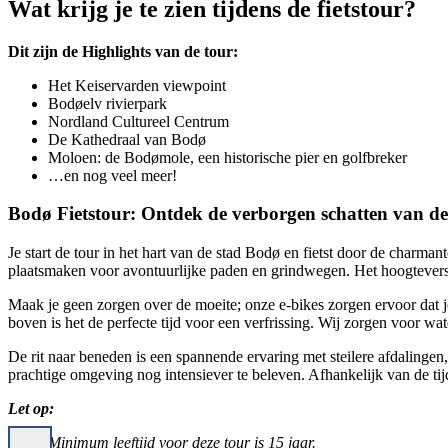
Wat krijg je te zien tijdens de fietstour?
Dit zijn de Highlights van de tour:
Het Keiservarden viewpoint
Bodøelv rivierpark
Nordland Cultureel Centrum
De Kathedraal van Bodø
Moloen: de Bodømole, een historische pier en golfbreker
…en nog veel meer!
Bodø Fietstour: Ontdek de verborgen schatten van de
Je start de tour in het hart van de stad Bodø en fietst door de charm
plaatsmaken voor avontuurlijke paden en grindwegen. Het hoogteverschi
Maak je geen zorgen over de moeite; onze e-bikes zorgen ervoor dat je 
boven is het de perfecte tijd voor een verfrissing. Wij zorgen voor wa
De rit naar beneden is een spannende ervaring met steilere afdalingen, 
prachtige omgeving nog intensiever te beleven. Afhankelijk van de tij
Let op:
Minimum leeftijd voor deze tour is 15 jaar.