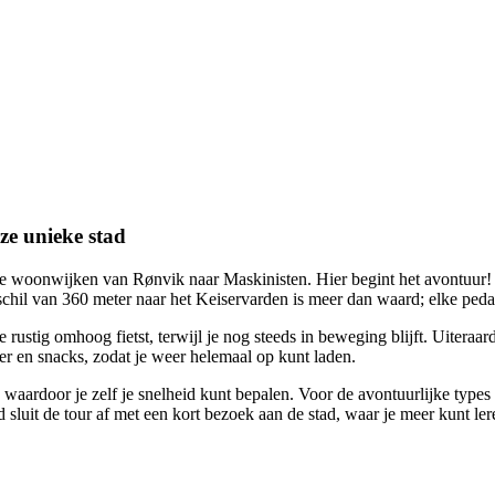
ze unieke stad
ante woonwijken van Rønvik naar Maskinisten. Hier begint het avontuur!
l van 360 meter naar het Keiservarden is meer dan waard; elke pedaalsl
rustig omhoog fietst, terwijl je nog steeds in beweging blijft. Uiteraar
ter en snacks, zodat je weer helemaal op kunt laden.
waardoor je zelf je snelheid kunt bepalen. Voor de avontuurlijke types is
d sluit de tour af met een kort bezoek aan de stad, waar je meer kunt l