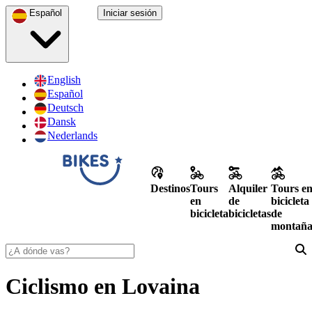
Español
Iniciar sesión
English
Español
Deutsch
Dansk
Nederlands
Destinos
Tours
Alquiler
Tours e
en
de
bicicleta
bicicleta
bicicletas
de
montañ
Ciclismo en Lovaina