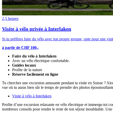
2,5 heures
Visite à vélo privée à Interlaken
Si tu préfères faire du vélo avec ton propre groupe, opte pour une visit
à partir de CHF 100,-
Faire du vélo à Interlaken
Avec un vélo électrique confortable.
Guides locaux
Profite de la nature
Réserve facilement en ligne
Tu cherches une excursion amusante pendant ta visite en Suisse ? Alor
vue où tu auras bien sûr le temps de prendre des photos époustouflantes
Visite à vélo à Interlaken
Profite d’une excursion relaxante en vélo électrique et immerge-toi com
nombreux conseils pour rendre le reste de ton séjour inoubliable. Un