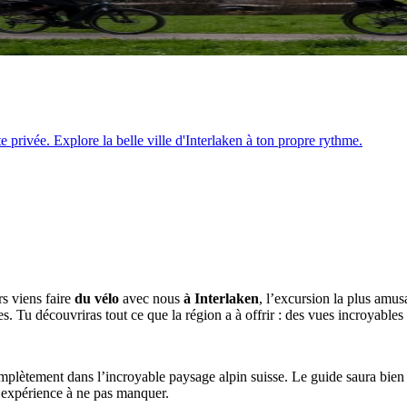
e privée. Explore la belle ville d'Interlaken à ton propre rythme.
s viens faire
du vélo
avec nous
à Interlaken
, l’excursion la plus amu
. Tu découvriras tout ce que la région a à offrir : des vues incroyables 
plètement dans l’incroyable paysage alpin suisse. Le guide saura bien sû
e expérience à ne pas manquer.