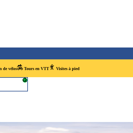
 de vélos
Tours en VTT
Visites à pied