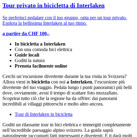
Tour privato in bicicletta di Interlaken
Se preferisci pedalare con il tuo gruppo, opta per un tour privato.
Esplora la bellissima Interlaken al tuo ritmo.
a partire da CHF 100,-
In bicicletta a Interlaken
Con una comoda bici elettrica
Guide locali
Goditi la natura
Prenota facilmente online
Cerchi un’escursione divertente durante la tua visita in Svizzera?
Allora vieni in
bicicletta
con noi
a Interlaken
, l’escursione più
divertente del tuo viaggio. Pedala lungo i punti panoramici più belli
dove, ovviamente, avrai il tempo di scattare foto mozzafiato.
Scoprirai tutto ciò che la regione ha da offrire: dai panorami
incredibili ai villaggi pittoreschi e molto altro ancora.
Tour di Interlaken in bicicletta
Goditi un rilassante tour in bici elettrica e immergiti completamente
nell’incredibile paesaggio alpino svizzero. La guida saprà
naturalmente raccontarti fatti interessanti e divertenti. E ti darà molti