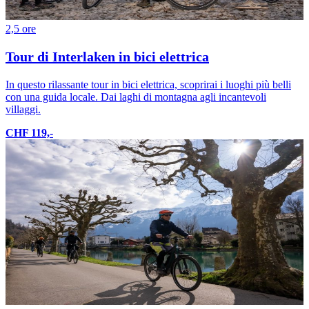
2,5 ore
Tour di Interlaken in bici elettrica
In questo rilassante tour in bici elettrica, scoprirai i luoghi più belli
con una guida locale. Dai laghi di montagna agli incantevoli
villaggi.
CHF 119,-