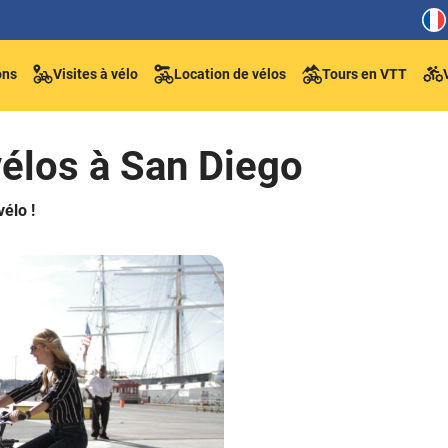
ons
Visites à vélo
Location de vélos
Tours en VTT
vélos à San Diego
vélo !