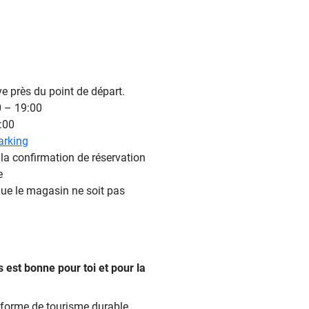
ve près du point de départ.
0 – 19:00
:00
rking
 la confirmation de réservation
e
 que le magasin ne soit pas
s est bonne pour toi et pour la
 forme de tourisme durable.