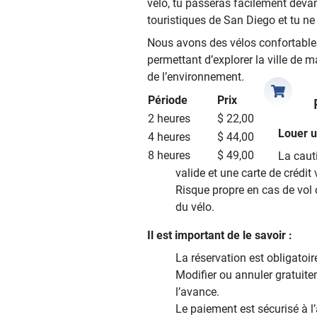
vélo, tu passeras facilement devan
touristiques de San Diego et tu n
Nous avons des vélos confortables
permettant d’explorer la ville de 
de l’environnement.
Période
Prix
2 heures
$ 22,00
Louer un
4 heures
$ 44,00
8 heures
$ 49,00
La cauti
valide et une carte de crédit
Risque propre en cas de vol
du vélo.
Il est important de le savoir :
La réservation est obligatoir
Modifier ou annuler gratuit
l’avance.
Le paiement est sécurisé à l