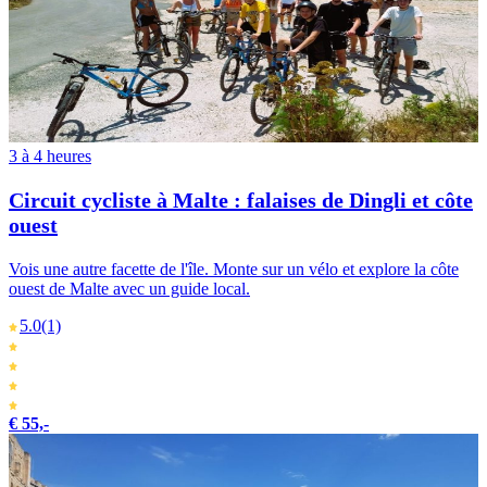
3 à 4 heures
Circuit cycliste à Malte : falaises de Dingli et côte
ouest
Vois une autre facette de l'île. Monte sur un vélo et explore la côte
ouest de Malte avec un guide local.
5.0
(1)
€ 55,-