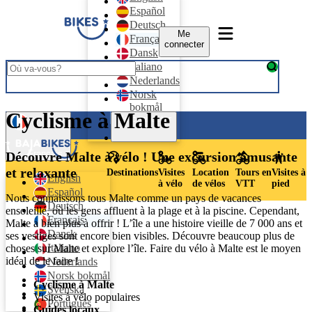
Español
Deutsch
Me
Français
connecter
Dansk
Italiano
Nederlands
Norsk
bokmål
Cyclisme à Malte
Me connecter
Svenska
Português
Français
Découvre Malte à vélo ! Une excursion amusante
et relaxante
Destinations
Visites
Location
Tours en
Visites à
English
à vélo
de vélos
VTT
pied
Español
Nous connaissons tous Malte comme un pays de vacances
Deutsch
ensoleillé, où les gens affluent à la plage et à la piscine. Cependant,
Français
Malte a bien plus à offrir ! L’île a une histoire vieille de 7 000 ans et
Dansk
ses vestiges sont encore bien visibles. Découvre beaucoup plus de
Italiano
choses sur Malte et explore l’île. Faire du vélo à Malte est le moyen
idéal de le faire !
Nederlands
Norsk bokmål
Cyclisme à Malte
Svenska
Visites à vélo populaires
Português
Guides locaux