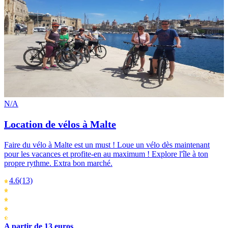
N/A
Location de vélos à Malte
Faire du vélo à Malte est un must ! Loue un vélo dès maintenant
pour les vacances et profite-en au maximum ! Explore l'île à ton
propre rythme. Extra bon marché.
4.6
(13)
A partir de 13 euros