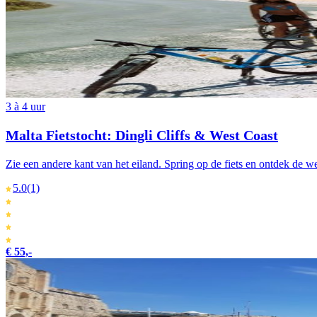
3 à 4 uur
Malta Fietstocht: Dingli Cliffs & West Coast
Zie een andere kant van het eiland. Spring op de fiets en ontdek de w
5.0
(1)
€ 55,-