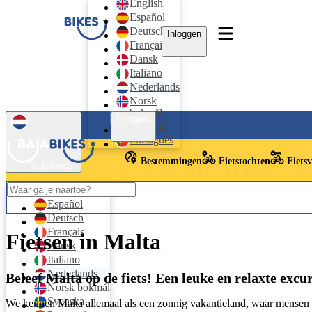
English
Español
Deutsch
Inloggen
Français
Dansk
Italiano
Nederlands
Norsk
bokmål
Inloggen
Svenska
Português
Bestemmingen
Fietstochten
Fiets
Nederlands
English
Español
Deutsch
Français
Fietsen in Malta
Dansk
Italiano
Nederlands
Beleef Malta op de fiets! Een leuke en relaxte excur
Norsk bokmål
Svenska
We kennen Malta allemaal als een zonnig vakantieland, waar mensen ma