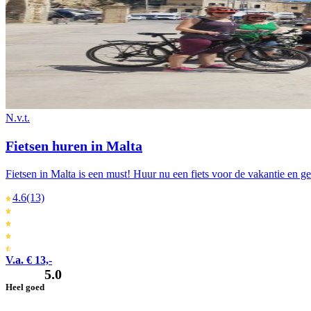
N.v.t.
Fietsen huren in Malta
Fietsen in Malta is een must! Huur nu een fiets voor de vakantie en g
4.6
(13)
V.a. € 13,-
5.0
Heel goed