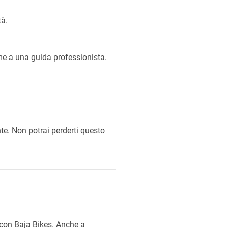
tà.
eme a una guida professionista.
nte. Non potrai perderti questo
ti con Baja Bikes. Anche a