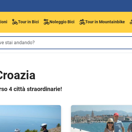
ioni
Tour in Bici
Noleggio Bici
Tour in Mountainbike
Croazia
so 4 città straordinarie!