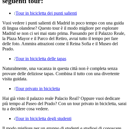
seguenti tour:
Tour in bicicletta dei punti salienti
1
Vuoi vedere i punti salienti di Madrid in poco tempo con una guida
di lingua olandese? Questo tour è il modo migliore per esplorare
Madrid se non ci sei mai stato prima.
Passando per il Palazzo Reale,
la Plaza Mayor e il Parco del Retiro, avrai tutto il tempo per fare
delle foto. Ammira attrazioni come il Reina Sofia e il Museo del
Prado.
Tour in bicicletta delle tapas
2
Naturalmente, una vacanza in questa città non è completa senza
provare delle deliziose tapas. Combina il tutto con una divertente
visita guidata.
Tour privato in bicicletta
3
Hai già visto il palazzo reale Palacio Real? Oppure vuoi dedicare
più tempo al Paseo del Prado? Con un tour privato in bicicletta, sarai
tu a decidere cosa vedere.
Tour in bicicletta degli studenti
4
Il modo migliore per un gruppo di studenti e studiosi di conoscere