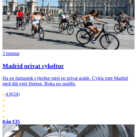
3 timmar
Madrid privat cykeltur
Ha en fantastisk cykeltur med en privat guide. Cykla runt Madrid
med ditt eget företag. Boka nu snabbt.
4.9
(24)
från €35