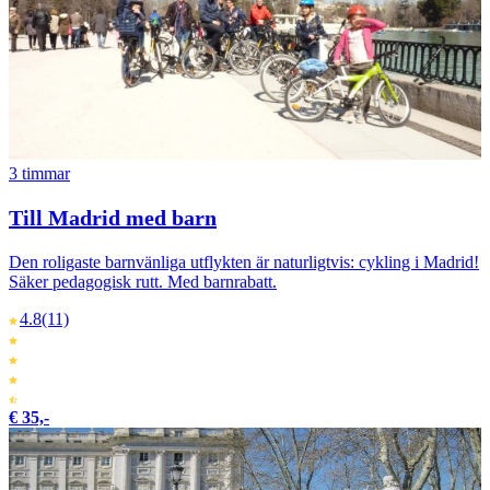
3 timmar
Till Madrid med barn
Den roligaste barnvänliga utflykten är naturligtvis: cykling i Madrid!
Säker pedagogisk rutt. Med barnrabatt.
4.8
(11)
€ 35,-