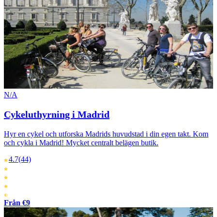
N/A
Cykeluthyrning i Madrid
Hyr en cykel och utforska Madrids huvudstad i din egen takt. Kom
och cykla i Madrid! Mycket centralt belägen butik.
4.7
(44)
Från €9