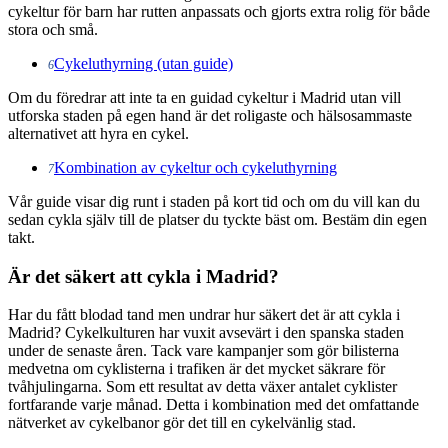
cykeltur för barn har rutten anpassats och gjorts extra rolig för både
stora och små.
Cykeluthyrning (utan guide)
6
Om du föredrar att inte ta en guidad cykeltur i Madrid utan vill
utforska staden på egen hand är det roligaste och hälsosammaste
alternativet att hyra en cykel.
Kombination av cykeltur och cykeluthyrning
7
Vår guide visar dig runt i staden på kort tid och om du vill kan du
sedan cykla själv till de platser du tyckte bäst om. Bestäm din egen
takt.
Är det säkert att cykla i Madrid?
Har du fått blodad tand men undrar hur säkert det är att cykla i
Madrid? Cykelkulturen har vuxit avsevärt i den spanska staden
under de senaste åren. Tack vare kampanjer som gör bilisterna
medvetna om cyklisterna i trafiken är det mycket säkrare för
tvåhjulingarna. Som ett resultat av detta växer antalet cyklister
fortfarande varje månad. Detta i kombination med det omfattande
nätverket av cykelbanor gör det till en cykelvänlig stad.