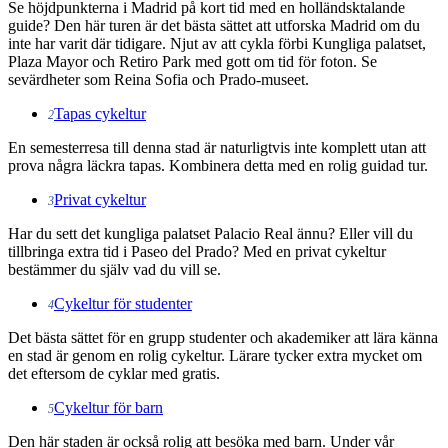
Se höjdpunkterna i Madrid på kort tid med en holländsktalande
guide? Den här turen är det bästa sättet att utforska Madrid om du
inte har varit där tidigare.
Njut av att cykla förbi Kungliga palatset,
Plaza Mayor och Retiro Park med gott om tid för foton. Se
sevärdheter som Reina Sofia och Prado-museet.
Tapas cykeltur
2
En semesterresa till denna stad är naturligtvis inte komplett utan att
prova några läckra tapas. Kombinera detta med en rolig guidad tur.
Privat cykeltur
3
Har du sett det kungliga palatset Palacio Real ännu? Eller vill du
tillbringa extra tid i Paseo del Prado? Med en privat cykeltur
bestämmer du själv vad du vill se.
Cykeltur för studenter
4
Det bästa sättet för en grupp studenter och akademiker att lära känna
en stad är genom en rolig cykeltur. Lärare tycker extra mycket om
det eftersom de cyklar med gratis.
Cykeltur för barn
5
Den här staden är också rolig att besöka med barn. Under vår