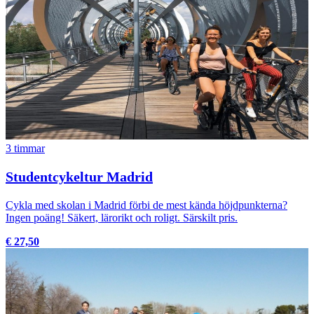
3 timmar
Studentcykeltur Madrid
Cykla med skolan i Madrid förbi de mest kända höjdpunkterna?
Ingen poäng! Säkert, lärorikt och roligt. Särskilt pris.
€ 27,50