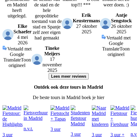
en Madrid
de stad en de
top!!! ***
weer doen. :)
heeft
hele
Erik
Antje
uitgelegd.
geopolitieke
Keustermans
Sengstock
toestand van de
Elke
27 oktober
26 oktober
stad en Spanje
Schaefer
2025
2025
zelf zeer eigen
4 mei
had gemaakt
Vertaald met
2026
Google
Tineke
Vertaald met
Translate
Toon
Meijers
Google
origineel
17
Translate
Toon
november
origineel
2025
Lees meer reviews
Ontdek ook deze tours in Madrid
De beste tours in Madrid boek je hier
n.v.t.
3 uur
3 uur
n.v.
3 uur
3 uur
3 uur +