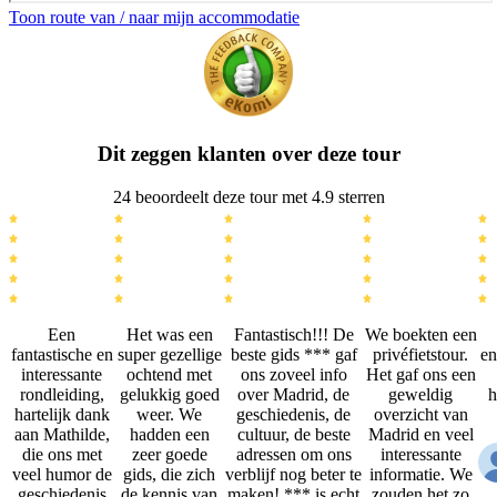
Toon route van / naar mijn accommodatie
Dit zeggen klanten over deze tour
24 beoordeelt deze tour met 4.9 sterren
Een
Het was een
Fantastisch!!! De
We boekten een
fantastische en
super gezellige
beste gids *** gaf
privéfietstour.
en
interessante
ochtend met
ons zoveel info
Het gaf ons een
rondleiding,
gelukkig goed
over Madrid, de
geweldig
h
hartelijk dank
weer. We
geschiedenis, de
overzicht van
aan Mathilde,
hadden een
cultuur, de beste
Madrid en veel
die ons met
zeer goede
adressen om ons
interessante
veel humor de
gids, die zich
verblijf nog beter te
informatie. We
geschiedenis
de kennis van
maken! *** is echt
zouden het zo