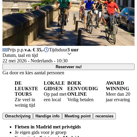
Português
Prijs p.p.
v.a. € 35,-
Tijdsduur
3 uur
Datum, taal en tijd
22 mei 2026 - Nederlands - 10:30
Reserveer nu!
Ga door en kies aantal personen
DE
LOKALE
BOEK
AWARD
LEUKSTE
GIDSEN
EENVOUDIG
WINNING
TOURS
Op pad met
ONLINE
Meer dan 20
Zie veel in
een local
Veilig betalen
jaar ervaring
weinig tijd
Omschrijving
Handige info
Meeting point
recensies
Fietsen in Madrid met privégids
Je eigen gids voor je groep