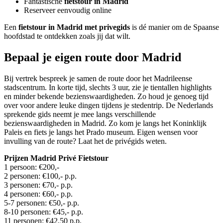
Fantastische
fietstour in Madrid
Reserveer eenvoudig online
Een
fietstour in Madrid met privegids
is dé manier om de Spaanse
hoofdstad te ontdekken zoals jij dat wilt.
Bepaal je eigen route door Madrid
Bij vertrek bespreek je samen de route door het Madrileense
stadscentrum. In korte tijd, slechts 3 uur, zie je tientallen highlights
en minder bekende bezienswaardigheden. Zo houd je genoeg tijd
over voor andere leuke dingen tijdens je stedentrip. De Nederlands
sprekende gids neemt je mee langs verschillende
bezienswaardigheden in Madrid. Zo kom je langs het Koninklijk
Paleis en fiets je langs het Prado museum. Eigen wensen voor
invulling van de route? Laat het de privégids weten.
Prijzen Madrid Privé Fietstour
1 persoon: €200,-
2 personen: €100,- p.p.
3 personen: €70,- p.p.
4 personen: €60,- p.p.
5-7 personen: €50,- p.p.
8-10 personen: €45,- p.p.
11 personen: €42,50 p.p.