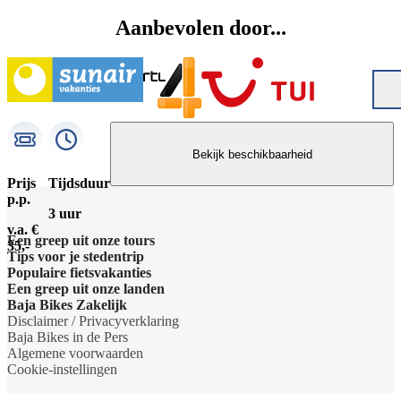
Aanbevolen door...
Bekijk beschikbaarheid
Prijs
Tijdsduur
p.p.
3 uur
v.a. €
Een greep uit onze tours
35,-
Tips voor je stedentrip
Barcelona Panorama tour
Populaire fietsvakanties
Wat te doen in Amsterdam
Een greep uit onze landen
Dubai Highlights fietstour
Fietsvakantie Duitsland
Baja Bikes Zakelijk
Wat te doen in Barcelona
Belgie
Disclaimer / Privacyverklaring
Dublin fietstour
Fietsvakantie Frankrijk
Neem contact op
Baja Bikes in de Pers
Wat te doen in Berlijn
Denemarken
Algemene voorwaarden
Kaapstad Township tour
Fietsvakantie Italie
Over ons
Cookie-instellingen
Wat te doen in Boedapest
Duitsland
Krakau Highlights fietstour
Fietsvakantie Nederland
Het team