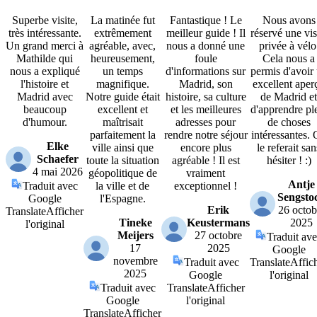
Superbe visite,
La matinée fut
Fantastique ! Le
Nous avons
très intéressante.
extrêmement
meilleur guide ! Il
réservé une vis
Un grand merci à
agréable, avec,
nous a donné une
privée à vélo
Mathilde qui
heureusement,
foule
Cela nous a
nous a expliqué
un temps
d'informations sur
permis d'avoir
l'histoire et
magnifique.
Madrid, son
excellent aper
Madrid avec
Notre guide était
histoire, sa culture
de Madrid et
beaucoup
excellent et
et les meilleures
d'apprendre pl
d'humour.
maîtrisait
adresses pour
de choses
parfaitement la
rendre notre séjour
intéressantes.
Elke
ville ainsi que
encore plus
le referait san
Schaefer
toute la situation
agréable ! Il est
hésiter ! :)
4 mai 2026
géopolitique de
vraiment
Antje
Traduit avec
la ville et de
exceptionnel !
Sengsto
Google
l'Espagne.
Erik
26 octob
Translate
Afficher
Tineke
Keustermans
2025
l'original
Meijers
27 octobre
Traduit av
17
2025
Google
novembre
Traduit avec
Translate
Affic
2025
Google
l'original
Traduit avec
Translate
Afficher
Google
l'original
Translate
Afficher