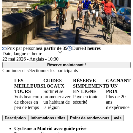
Prix par personne
à partir de 35
Durée
3 heures
Date, langue et heure
22 mai 2026 - Anglais - 10:30
Réserve maintenant !
Continuer et sélectionner les participants
LES
GUIDES
RÉSERVE
GAGNANT
MEILLEURS
LOCAUX
SIMPLEMENT
D'UN
TOURS
Sortir et se
EN LIGNE
PRIX
Vois beaucoup
promener avec
Paye en toute
Plus de 20
de choses en
un habitant de
sécurité
ans
peu de temps
la région
d'expérience
Description
Informations utiles
Point de rendez-vous
avis
Cyclisme à Madrid avec guide privé