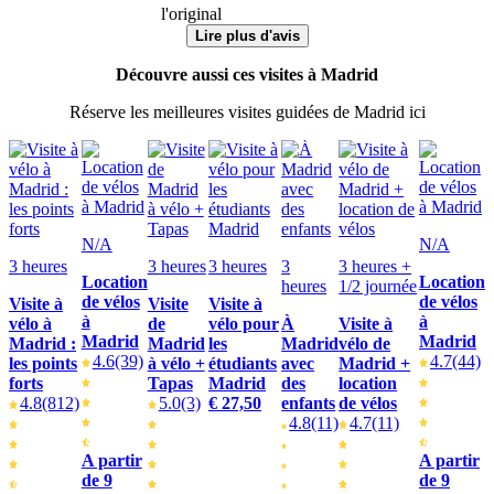
l'original
Lire plus d'avis
Découvre aussi ces visites à Madrid
Réserve les meilleures visites guidées de Madrid ici
N/A
N/A
3 heures
3 heures
3 heures
3
3 heures +
Location
Location
heures
1/2 journée
de vélos
de vélos
Visite à
Visite
Visite à
à
à
vélo à
de
vélo pour
À
Visite à
Madrid
Madrid
Madrid :
Madrid
les
Madrid
vélo de
4.6
(39)
4.7
(44)
les points
à vélo +
étudiants
avec
Madrid +
forts
Tapas
Madrid
des
location
4.8
(812)
5.0
(3)
€ 27,50
enfants
de vélos
4.8
(11)
4.7
(11)
A partir
A partir
de 9
de 9