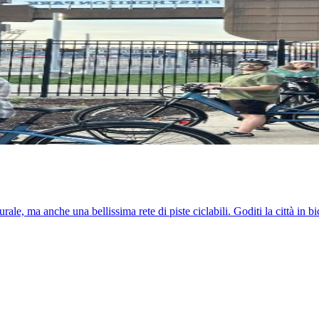
le, ma anche una bellissima rete di piste ciclabili. Goditi la città in bic