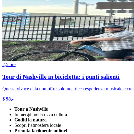
2,5 ore
Tour di Nashville in bicicletta: i punti salienti
Questa vivace città non offre solo una ricca esperienza musicale e cultura
$ 98,-
Tour a Nashville
Immergiti nella ricca cultura
Goditi la natura
Scopri l’atmosfera locale
Prenota facilmente online!