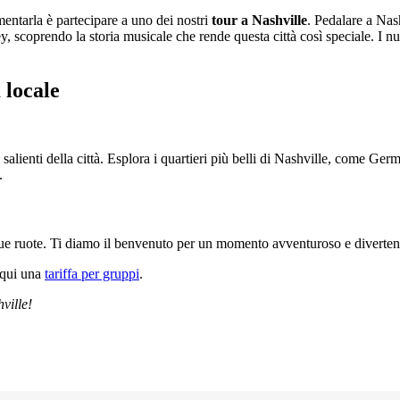
mentarla è partecipare a uno dei nostri
tour a Nashville
. Pedalare a Nash
, scoprendo la storia musicale che rende questa città così speciale. I n
 locale
nti salienti della città. Esplora i quartieri più belli di Nashville, come 
.
u due ruote. Ti diamo il benvenuto per un momento avventuroso e diverten
i qui una
tariffa per gruppi
.
ville!