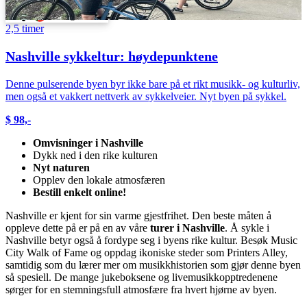
Svenska
Português
2,5 timer
Nashville sykkeltur: høydepunktene
Denne pulserende byen byr ikke bare på et rikt musikk- og kulturliv,
men også et vakkert nettverk av sykkelveier. Nyt byen på sykkel.
$ 98,-
Omvisninger i Nashville
Dykk ned i den rike kulturen
Nyt naturen
Opplev den lokale atmosfæren
Bestill enkelt online!
Nashville er kjent for sin varme gjestfrihet. Den beste måten å
oppleve dette på er på en av våre
turer i Nashville
. Å sykle i
Nashville betyr også å fordype seg i byens rike kultur. Besøk Music
City Walk of Fame og oppdag ikoniske steder som Printers Alley,
samtidig som du lærer mer om musikkhistorien som gjør denne byen
så spesiell. De mange jukeboksene og livemusikkopptredenene
sørger for en stemningsfull atmosfære fra hvert hjørne av byen.