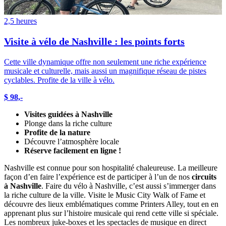
2,5 heures
Visite à vélo de Nashville : les points forts
Cette ville dynamique offre non seulement une riche expérience
musicale et culturelle, mais aussi un magnifique réseau de pistes
cyclables. Profite de la ville à vélo.
$ 98,-
Visites guidées à Nashville
Plonge dans la riche culture
Profite de la nature
Découvre l’atmosphère locale
Réserve facilement en ligne !
Nashville est connue pour son hospitalité chaleureuse. La meilleure
façon d’en faire l’expérience est de participer à l’un de nos
circuits
à Nashville
. Faire du vélo à Nashville, c’est aussi s’immerger dans
la riche culture de la ville. Visite le Music City Walk of Fame et
découvre des lieux emblématiques comme Printers Alley, tout en en
apprenant plus sur l’histoire musicale qui rend cette ville si spéciale.
Les nombreux juke-boxes et les spectacles de musique en direct