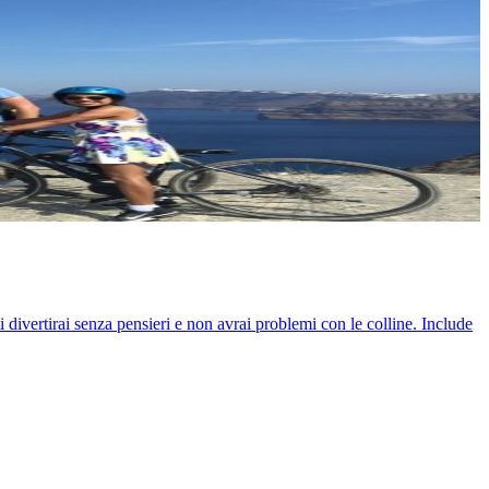
 ti divertirai senza pensieri e non avrai problemi con le colline. Include