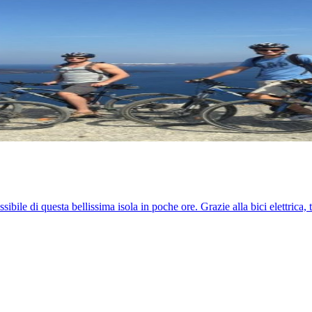
ssibile di questa bellissima isola in poche ore. Grazie alla bici elettrica,