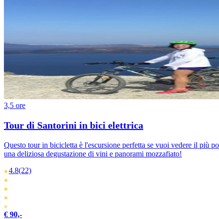
3,5 ore
Tour di Santorini in bici elettrica
Questo tour in bicicletta è l'escursione perfetta se vuoi vedere il più po
una deliziosa degustazione di vini e panorami mozzafiato!
4.8
(22)
€ 90,-