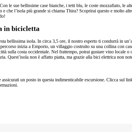
on le sue bellissime case bianche, i tetti blu, le coste mozzafiato, le alt
o e che l’isola più grande si chiama Thira? Scoprirai questo e molto altro
do!
 in bicicletta
sta bellissima isola. In circa 3,5 ore, il nostro esperto ti condurrà in un’
percorso inizia a Emporio, un villaggio costruito su una collina con case
ttà sulla costa occidentale. Nel frattempo, potrai gustare vino locale o c
. Quest’isola non è affatto piatta, ma grazie alla bici elettrica non noter
e assicurati un posto in questa indimenticabile escursione. Clicca sul li
ormazioni.