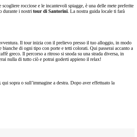
e scogliere rocciose e le incantevoli spiagge, è una delle mete preferite
 durante i nostri
tour di Santorini
. La nostra guida locale ti farà
avventura. Il tour inizia con il prelievo presso il tuo alloggio, in modo
 bianche di ogni tipo con porte e tetti colorati. Qui passerai accanto a
affè greco. Il percorso a ritroso si snoda su una strada diversa, in
ai nulla di tutto ciò e potrai goderti appieno il relax!
nk qui sopra o sull’immagine a destra. Dopo aver effettuato la