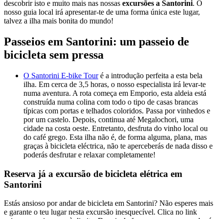
descobrir isto e muito mais nas nossas
excursões a Santorini
. O
nosso guia local irá apresentar-te de uma forma única este lugar,
talvez a ilha mais bonita do mundo!
Passeios em Santorini: um passeio de
bicicleta sem pressa
O Santorini E-bike Tour
é a introdução perfeita a esta bela
ilha. Em cerca de 3,5 horas, o nosso especialista irá levar-te
numa aventura. A rota começa em Emporio, esta aldeia está
construída numa colina com todo o tipo de casas brancas
típicas com portas e telhados coloridos. Passa por vinhedos e
por um castelo. Depois, continua até Megalochori, uma
cidade na costa oeste. Entretanto, desfruta do vinho local ou
do café grego. Esta ilha não é, de forma alguma, plana, mas
graças à bicicleta eléctrica, não te aperceberás de nada disso e
poderás desfrutar e relaxar completamente!
Reserva já a excursão de bicicleta elétrica em
Santorini
Estás ansioso por andar de bicicleta em Santorini? Não esperes mais
e garante o teu lugar nesta excursão inesquecível. Clica no link