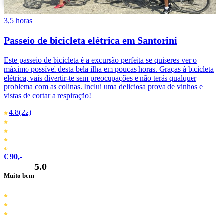
3,5 horas
Passeio de bicicleta elétrica em Santorini
Este passeio de bicicleta é a excursão perfeita se quiseres ver o
máximo possível desta bela ilha em poucas horas. Graças à bicicleta
elétrica, vais divertir-te sem preocupações e não terás qualquer
problema com as colinas. Inclui uma deliciosa prova de vinhos e
vistas de cortar a respiração!
4.8
(22)
€ 90,-
5.0
Muito bom