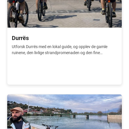
Durrës
Utforsk Durrës med en lokal guide, og opplev de gamle
ruinene, den livlige strandpromenaden og den fine
kystatmosfæren. En flott måte å oppleve byen på.