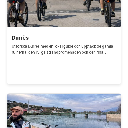
Durrës
Utforska Durrës med en lokal guide och upptäck de gamla
ruinerna, den livliga strandpromenaden och den fina
atmosfären vid havet. Ett bra sätt att uppleva staden.