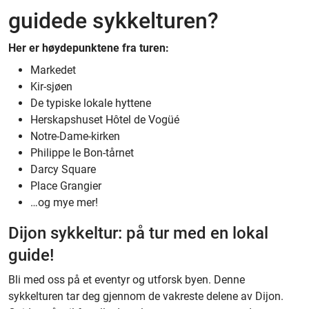
guidede sykkelturen?
Her er høydepunktene fra turen:
Markedet
Kir-sjøen
De typiske lokale hyttene
Herskapshuset Hôtel de Vogüé
Notre-Dame-kirken
Philippe le Bon-tårnet
Darcy Square
Place Grangier
…og mye mer!
Dijon sykkeltur: på tur med en lokal
guide!
Bli med oss på et eventyr og utforsk byen. Denne
sykkelturen tar deg gjennom de vakreste delene av Dijon.