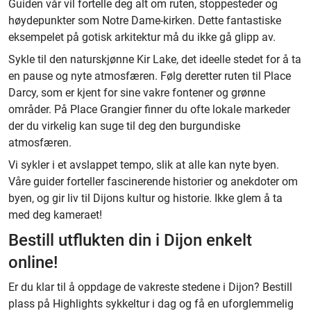
Guiden vår vil fortelle deg alt om ruten, stoppesteder og
høydepunkter som Notre Dame-kirken. Dette fantastiske
eksempelet på gotisk arkitektur må du ikke gå glipp av.
Sykle til den naturskjønne Kir Lake, det ideelle stedet for å ta
en pause og nyte atmosfæren. Følg deretter ruten til Place
Darcy, som er kjent for sine vakre fontener og grønne
områder. På Place Grangier finner du ofte lokale markeder
der du virkelig kan suge til deg den burgundiske
atmosfæren.
Vi sykler i et avslappet tempo, slik at alle kan nyte byen.
Våre guider forteller fascinerende historier og anekdoter om
byen, og gir liv til Dijons kultur og historie. Ikke glem å ta
med deg kameraet!
Bestill utflukten din i Dijon enkelt
online!
Er du klar til å oppdage de vakreste stedene i Dijon? Bestill
plass på Highlights sykkeltur i dag og få en uforglemmelig