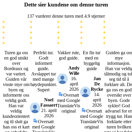
Dette sier kundene om denne turen
137 vurderer denne turen med 4.9 stjerner
Turen ga oss
Perfekt tur.
Vakker rute,
En fin tur
Guiden ga os
en god utsikt
Godt
god guide.
med en
mye
over
informert
hyggelig
informasjon.
Andy
Bordeaux og
guide.
guide
Han var veldi
Wille
var variert.
Avslappet tur
tålmodig og to
16.
Jan
Guiden vår
med mange
seg tid til å
april
De
visste mye om
høydepunkter.
forklare alt. De
2026
Rycke
byen og
Supert
ga oss en god
14.
informerte oss
Oversatt
oversikt over
Noel
april
veldig godt.
med Google
byen. Gode
Fassaert
2026
Han var
Translate
Vis
sykler! God
21. april
veldig
original
Oversatt
advarsel for e
2026
kundeorientert
med Google
trygg tur. Han
og til slutt ga
Oversatt
Translate
Vis
forklarte etter
han oss et kart
med Google
original
turen hvilken