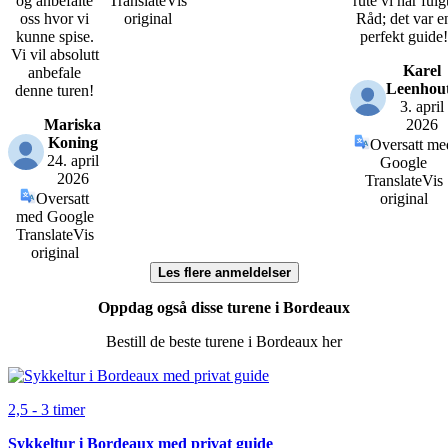
og anbefalte
Translate
Vis
rute vi har fulg
oss hvor vi
original
Råd; det var e
kunne spise.
perfekt guide!
Vi vil absolutt
Karel
anbefale
Leenhou
denne turen!
3. april
Mariska
2026
Koning
Oversatt me
24. april
Google
2026
Translate
Vis
Oversatt
original
med Google
Translate
Vis
original
Les flere anmeldelser
Oppdag også disse turene i Bordeaux
Bestill de beste turene i Bordeaux her
2,5 - 3 timer
Sykkeltur i Bordeaux med privat guide