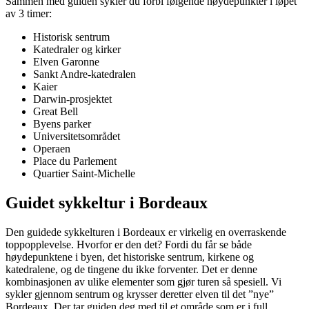
Sammen med guiden sykler du forbi følgende høydepunkter i løpet
av 3 timer:
Historisk sentrum
Katedraler og kirker
Elven Garonne
Sankt Andre-katedralen
Kaier
Darwin-prosjektet
Great Bell
Byens parker
Universitetsområdet
Operaen
Place du Parlement
Quartier Saint-Michelle
Guidet sykkeltur i Bordeaux
Den guidede sykkelturen i Bordeaux er virkelig en overraskende
toppopplevelse. Hvorfor er den det? Fordi du får se både
høydepunktene i byen, det historiske sentrum, kirkene og
katedralene, og de tingene du ikke forventer. Det er denne
kombinasjonen av ulike elementer som gjør turen så spesiell. Vi
sykler gjennom sentrum og krysser deretter elven til det ”nye”
Bordeaux. Der tar guiden deg med til et område som er i full