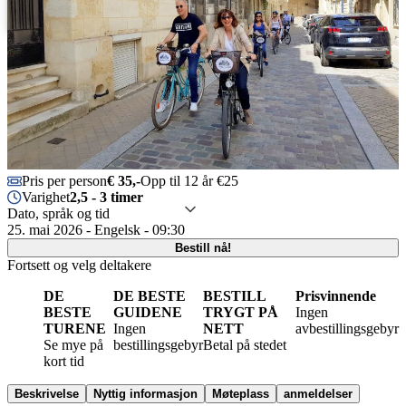
Svenska
Português
Pris per person
€ 35,-
Opp til 12 år €25
Varighet
2,5 - 3 timer
Dato, språk og tid
25. mai 2026 - Engelsk - 09:30
Bestill nå!
Fortsett og velg deltakere
DE
DE BESTE
BESTILL
Prisvinnende
BESTE
GUIDENE
TRYGT PÅ
Ingen
TURENE
Ingen
NETT
avbestillingsgebyr
Se mye på
bestillingsgebyr
Betal på stedet
kort tid
Beskrivelse
Nyttig informasjon
Møteplass
anmeldelser