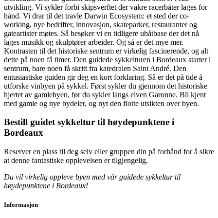
utvikling. Vi sykler forbi skipsverftet der vakre racerbåter lages for
hånd. Vi drar til det travle Darwin Ecosystem: et sted der co-
working, nye bedrifter, innovasjon, skateparker, restauranter og
gateartister møtes. Så besøker vi en tidligere ubåtbase der det nå
lages musikk og skulptører arbeider. Og så er det mye mer.
Kontrasten til det historiske sentrum er virkelig fascinerende, og alt
dette på noen få timer. Den guidede sykkelturen i Bordeaux starter i
sentrum, bare noen få skritt fra katedralen Saint André. Den
entusiastiske guiden gir deg en kort forklaring. Så er det på tide å
utforske vinbyen på sykkel. Først sykler du gjennom det historiske
hjertet av gamlebyen, før du sykler langs elven Garonne. Bli kjent
med gamle og nye bydeler, og nyt den flotte utsikten over byen.
Bestill guidet sykkeltur til høydepunktene i
Bordeaux
Reserver en plass til deg selv eller gruppen din på forhånd for å sikre
at denne fantastiske opplevelsen er tilgjengelig.
Du vil virkelig oppleve byen med vår guidede sykkeltur til
høydepunktene i Bordeaux!
Informasjon