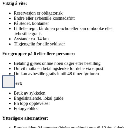
Viktig å vite:
Reservasjon er obligatorisk
Endre eller avbestille kostnadsfritt
På stedet, kontanter
I tilfelle regn, får du en poncho eller kan ombooke eller
avbestille gratis
Avstand: ca. 14 km
Tilgjengelig for alle syklister
For grupper på 6 eller flere personer:
Betaling gjøres online noen dager etter bestilling
Du vil motta en betalingslenke for dette via e-post
Du kan avbestille gratis inntil 48 timer før turen
Inkludert:
Bruk av sykkelen
Engelsktalende, lokal guide
En topp opplevelse!
Fotoøyeblikk
Ytterligere alternativer:
Barnesykler: 24 tommer (hjelm er påbudt opp til 12 års alder)