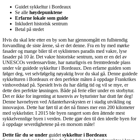
Guidet sykkeltur i Bordeaux
Se alle
høydepunktene
Erfarne lokale som guide
Inkludert historisk sentrum
Betal på stedet
Hvis du skal lete etter en by som har gjennomgått en fullstendig
forvandling de siste årene, så er det denne. Fra en by med mørke
fasader og mange biler til et syklistenes paradis med vakre, lyse
fasader på 10 år. Det vakre historiske sentrum, som er en del av
UNESCOs verdensarvliste, har naturligvis en fremtredende plass
under vår guidede sykkeltur i Bordeaux. Den erfarne guiden som
følger deg, vet selvfølgelig nøyaktig hvor du skal gå. Denne guidede
sykkelturen i Bordeaux er den perfekte måten å oppdage Frankrikes
vinhovedstad på. Spesielt hvis du har dårlig tid og vil se mye, er
dette den perfekte løsningen. Både på ferie eller under en storbytur.
Det er ikke for ingenting at tusenvis av byturister har dratt før deg!
Denne havnebyen ved Atlanterhavskysten er i stadig utvikling og
innovasjon. Dette har ført til at det nå finnes mer enn 200 kilometer
med sykkelstier. I 2015 ble byen rangert som den åttende mest
sykkelvennlige byen i verden. Dette gjør den til den ideelle byen for
å oppdage severdighetene på en morsom måte!
Dette får du se under
guidet
sykkeltur i Bordeaux