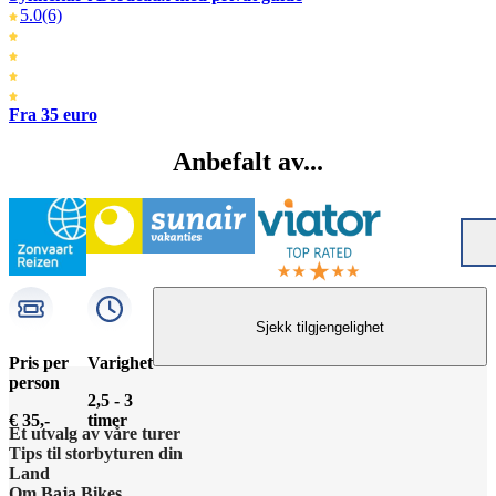
5.0
(6)
Fra 35 euro
Anbefalt av...
Sjekk tilgjengelighet
Pris per
Varighet
person
2,5 - 3
€ 35,-
timer
Et utvalg av våre turer
Tips til storbyturen din
Land
Om Baja Bikes