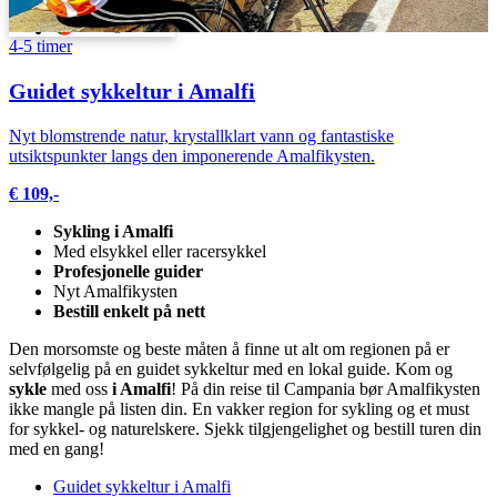
Svenska
Português
4-5 timer
Guidet sykkeltur i Amalfi
Nyt blomstrende natur, krystallklart vann og fantastiske
utsiktspunkter langs den imponerende Amalfikysten.
€ 109,-
Sykling i Amalfi
Med elsykkel eller racersykkel
Profesjonelle guider
Nyt Amalfikysten
Bestill enkelt på nett
Den morsomste og beste måten å finne ut alt om regionen på er
selvfølgelig på en guidet sykkeltur med en lokal guide. Kom og
sykle
med oss
i Amalfi
! På din reise til Campania bør Amalfikysten
ikke mangle på listen din. En vakker region for sykling og et must
for sykkel- og naturelskere. Sjekk tilgjengelighet og bestill turen din
med en gang!
Guidet sykkeltur i Amalfi