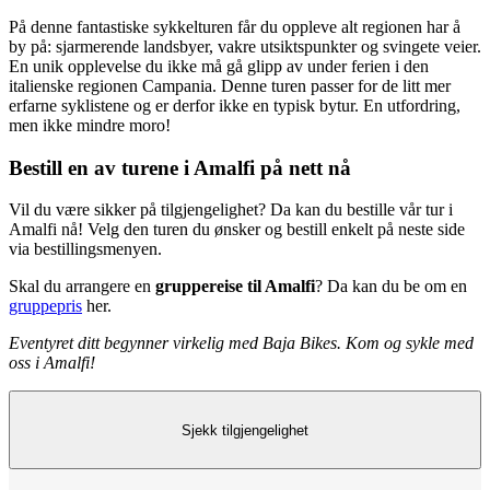
På denne fantastiske sykkelturen får du oppleve alt regionen har å
by på: sjarmerende landsbyer, vakre utsiktspunkter og svingete veier.
En unik opplevelse du ikke må gå glipp av under ferien i den
italienske regionen Campania. Denne turen passer for de litt mer
erfarne syklistene og er derfor ikke en typisk bytur. En utfordring,
men ikke mindre moro!
Bestill en av turene i Amalfi på nett nå
Vil du være sikker på tilgjengelighet? Da kan du bestille vår tur i
Amalfi nå! Velg den turen du ønsker og bestill enkelt på neste side
via bestillingsmenyen.
Skal du arrangere en
gruppereise til Amalfi
? Da kan du be om en
gruppepris
her.
Eventyret ditt begynner virkelig med Baja Bikes. Kom og sykle med
oss i Amalfi!
Sjekk tilgjengelighet