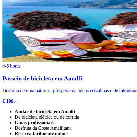
4-5 horas
Passeio de bicicleta em Amalfi
Desfruta de uma natureza próspera, de águas cristalinas e de miradour
€ 109,-
Andar de bicicleta em Amalfi
De bicicleta elétrica ou de corrida
Guias profissionais
Desfruta da Costa Amalfitana
Reserva facilmente online