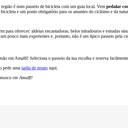
a região é num passeio de bicicleta com um guia local. Vem
pedalar co
bicicleta e um ponto obrigatório para os amantes do ciclismo e da nature
 tem para oferecer: aldeias encantadoras, belos miradouros e estradas si
s um pouco mais experientes e, portanto, não é um típico passeio pela 
ursão em Amalfi! Seleciona o passeio da tua escolha e reserva facilment
ão pede uma
tarifa de grupo
aqui.
nnosco em Amalfi!