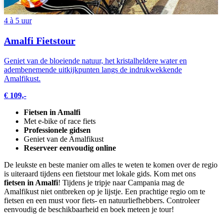
Português
4 à 5 uur
Amalfi Fietstour
Geniet van de bloeiende natuur, het kristalheldere water en
adembenemende uitkijkpunten langs de indrukwekkende
Amalfikust.
€ 109,-
Fietsen in Amalfi
Met e-bike of race fiets
Professionele gidsen
Geniet van de Amalfikust
Reserveer eenvoudig online
De leukste en beste manier om alles te weten te komen over de regio
is uiteraard tijdens een fietstour met lokale gids. Kom met ons
fietsen in Amalfi
! Tijdens je tripje naar Campania mag de
Amalfikust niet ontbreken op je lijstje. Een prachtige regio om te
fietsen en een must voor fiets- en natuurliefhebbers. Controleer
eenvoudig de beschikbaarheid en boek meteen je tour!