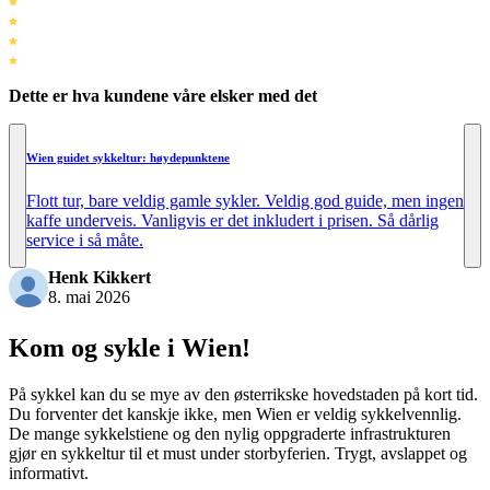
Dette er hva kundene våre elsker med det
Wien guidet sykkeltur: høydepunktene
Flott tur, bare veldig gamle sykler. Veldig god guide, men ingen
kaffe underveis. Vanligvis er det inkludert i prisen. Så dårlig
service i så måte.
Henk Kikkert
8. mai 2026
Kom og sykle i Wien!
På sykkel kan du se mye av den østerrikske hovedstaden på kort tid.
Du forventer det kanskje ikke, men Wien er veldig sykkelvennlig.
De mange sykkelstiene og den nylig oppgraderte infrastrukturen
gjør en sykkeltur til et must under storbyferien. Trygt, avslappet og
informativt.