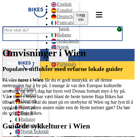
English
Español
Logg
Deutsch
inn
Français
Dansk
Italiano
Nederlands
Norsk
Omvisninger i Wien
bokmål
Logg inn
Svenska
Português
Populære utflukter med erfarne lokale guider
Norsk bokmål
På våre
turer i Wien
får du et godt inntrykk av alt denne
metropolen har å by på. I mange år var den Europas kulturelle
English
sentrum, og selv i dag har byen ved Donau fortsatt mye å by på.
Español
Våre turer i Wien har vært blant de beste turene Baja Bikes har
Deutsch
tilbudt i årevis. Skal du snart på en storbytur til Wien og har lyst til å
Français
oppdage byen på en annen måte enn de fleste turister gjør? Da bør
du velge Baja Bikes.
Dansk
Italiano
Guidede sykkelturer i Wien
Nederlands
Norsk bokmål