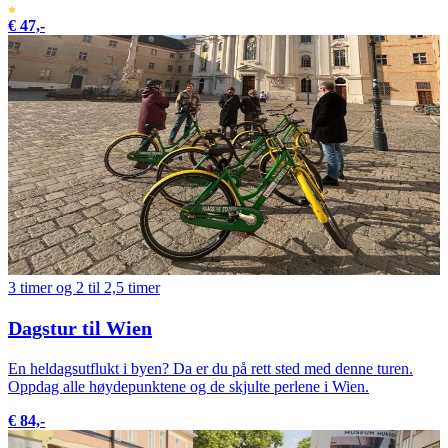
€ 47,-
3 timer og 2 til 2,5 timer
Dagstur til Wien
En heldagsutflukt i byen? Da er du på rett sted med denne turen.
Oppdag alle høydepunktene og de skjulte perlene i Wien.
€ 84,-