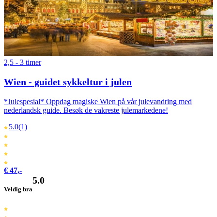
2,5 - 3 timer
Wien - guidet sykkeltur i julen
*Julespesial* Oppdag magiske Wien på vår julevandring med
nederlandsk guide. Besøk de vakreste julemarkedene!
5.0
(1)
€ 47,-
5.0
Veldig bra