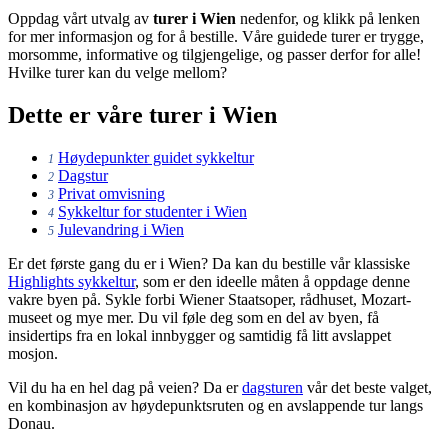
Oppdag vårt utvalg av
turer i Wien
nedenfor, og klikk på lenken
for mer informasjon og for å bestille. Våre guidede turer er trygge,
morsomme, informative og tilgjengelige, og passer derfor for alle!
Hvilke turer kan du velge mellom?
Dette er våre turer i Wien
Høydepunkter guidet sykkeltur
1
Dagstur
2
Privat omvisning
3
Sykkeltur for studenter i Wien
4
Julevandring i Wien
5
Er det første gang du er i Wien? Da kan du bestille vår klassiske
Highlights sykkeltur
, som er den ideelle måten å oppdage denne
vakre byen på. Sykle forbi Wiener Staatsoper, rådhuset, Mozart-
museet og mye mer.
Du vil føle deg som en del av byen, få
insidertips fra en lokal innbygger og samtidig få litt avslappet
mosjon.
Vil du ha en hel dag på veien? Da er
dagsturen
vår det beste valget,
en kombinasjon av høydepunktsruten og en avslappende tur langs
Donau.