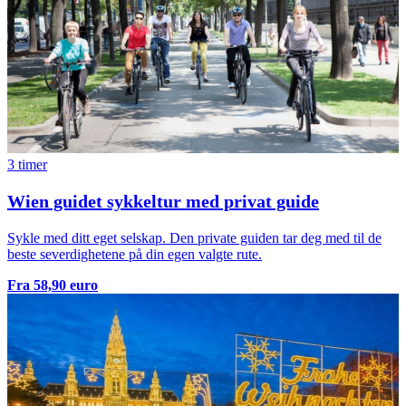
3 timer
Wien guidet sykkeltur med privat guide
Sykle med ditt eget selskap. Den private guiden tar deg med til de
beste severdighetene på din egen valgte rute.
Fra 58,90 euro