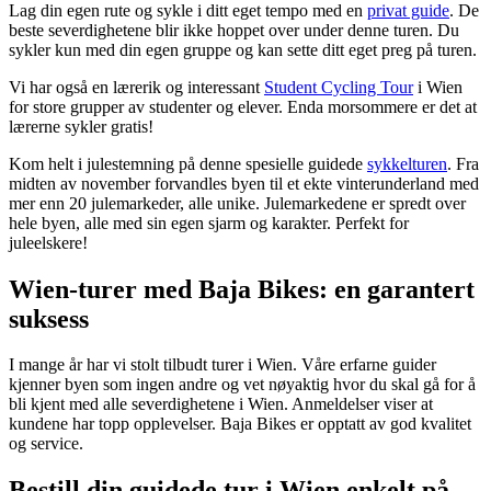
Lag din egen rute og sykle i ditt eget tempo med en
privat guide
. De
beste severdighetene blir ikke hoppet over under denne turen. Du
sykler kun med din egen gruppe og kan sette ditt eget preg på turen.
Vi har også en lærerik og interessant
Student Cycling Tour
i Wien
for store grupper av studenter og elever. Enda morsommere er det at
lærerne sykler gratis!
Kom helt i julestemning på denne spesielle guidede
sykkelturen
.
Fra
midten av november forvandles byen til et ekte vinterunderland med
mer enn 20 julemarkeder, alle unike. Julemarkedene er spredt over
hele byen, alle med sin egen sjarm og karakter.
Perfekt for
juleelskere!
Wien-turer med Baja Bikes: en garantert
suksess
I mange år har vi stolt tilbudt turer i Wien. Våre erfarne guider
kjenner byen som ingen andre og vet nøyaktig hvor du skal gå for å
bli kjent med alle severdighetene i Wien. Anmeldelser viser at
kundene har topp opplevelser. Baja Bikes er opptatt av god kvalitet
og service.
Bestill din guidede tur i Wien enkelt på