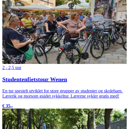
2 - 2,5 uur
Studentenfietstour Wenen
En tur spesielt utviklet for store grupper av studenter og skolebarn.
Lærerik og morsom guidet sykkeltur. Lærerne sykler gratis med!
€ 35,-