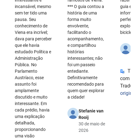
interessante e
famosos de Viena.
fazer per
incansável, mesmo
*** O guia contou a
guia era
sem ter tido uma
história de uma
informad
pausa. Seu
forma muito
perfeita
conhecimento de
envolvente,
exploráve
Viena era incrível;
facilitando o
bicicleta.
dava para perceber
acompanhamento,
que ele havia
e compartilhou
Mic
estudado Política e
histórias
27 
Administração
interessantes; não
20
Pública. No
foi um passeio
Trad
Parlamento
entediante.
Austríaco, esse
Definitivamente
com o G
assunto foi
recomendado para
Traduto
amplamente
quem quer explorar
original
discutido e muito
a cidade!
interessante. Em
cada prédio, havia
Stefanie van
uma explicação
Rooij
detalhada,
30 de maio de
proporcionando
2026
uma visão