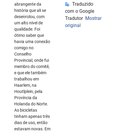
Traduzido
abrangente da
história que ali se
com o Google
desenrolou, com
Tradutor
Mostrar
um alto nível de
original
qualidade. Foi
ótimo saber que
havia uma conexão
comigo no
Conselho
Provincial, onde fui
membro do comitê,
e que ele também
trabalhou em
Haarlem, na
Houtlplein, pela
Província da
Holanda do Norte.
As bicicletas
tinham apenas três
dias de uso, então
estavam novas. Em