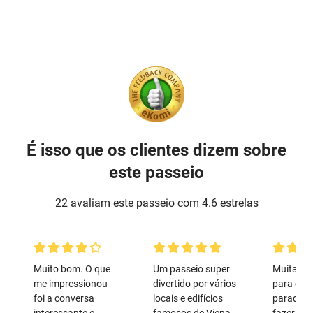
É isso que os clientes dizem sobre
este passeio
22 avaliam este passeio com 4.6 estrelas
Muito bom. O que
Um passeio super
Muitas hi
me impressionou
divertido por vários
para con
foi a conversa
locais e edifícios
paradas.