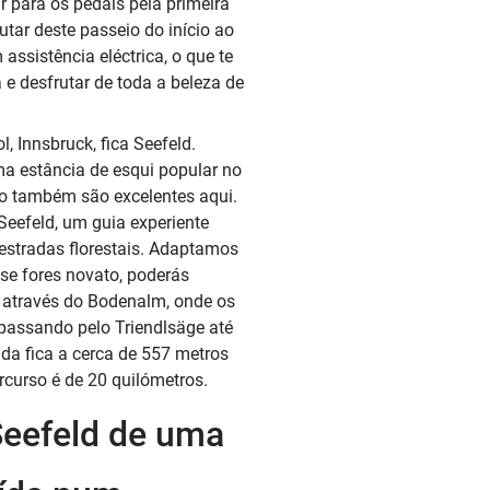
r para os pedais pela primeira
utar deste passeio do início ao
 assistência eléctrica, o que te
a e desfrutar de toda a beleza de
l, Innsbruck, fica Seefeld.
a estância de esqui popular no
ão também são excelentes aqui.
eefeld, um guia experiente
 estradas florestais. Adaptamos
, se fores novato, poderás
 através do Bodenalm, onde os
passando pelo Triendlsäge até
da fica a cerca de 557 metros
ercurso é de 20 quilómetros.
eefeld de uma