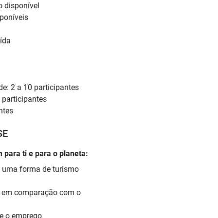
o disponível
sponíveis
uída
e: 2 a 10 participantes
participantes
ntes
SE
 para ti e para o planeta:
o uma forma de turismo
O2 em comparação com o
 e o emprego