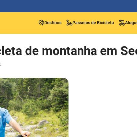
Destinos
Passeios de Bicicleta
Alugue
cleta de montanha em Se
s