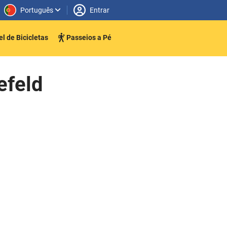
Português
Entrar
l de Bicicletas
Passeios a Pé
efeld