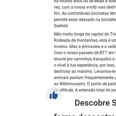
há muitos anos ou se estás a subi
vez, com a nossa e-mtb vais desfr
fim. As confortáveis bicicletas têm
permite estar relaxado na biciclet
Seefeld.
Não muito longe da capital do Tiro
Rodeada de montanhas, esta é um
inverno. Mas a primavera e o ver
Com o nosso passeio de BTT em S
leva-te por caminhos tranquilos e
o nível à tua experiência, por isso
desfrutar ao máximo. Levamos-te
animais pastam frequentemente, 
ao Wildmoosalm. O ponto de parti
de altitude. A extensão total do p
Descobre S