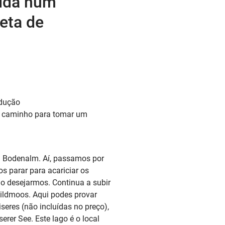
aída num
leta de
ndução
o caminho para tomar um
a Bodenalm. Aí, passamos por
 parar para acariciar os
e o desejarmos. Continua a subir
Wildmoos. Aqui podes provar
iseres (não incluídas no preço),
rer See. Este lago é o local