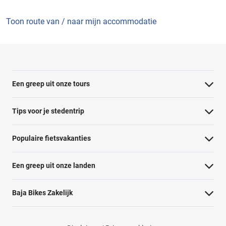
Toon route van / naar mijn accommodatie
Een greep uit onze tours
Barcelona Panorama tour
Tips voor je stedentrip
Dubai Highlights fietstour
Wat te doen in Amsterdam
Populaire fietsvakanties
Dublin fietstour
Wat te doen in Barcelona
Fietsvakantie Duitsland
Kaapstad Township tour
Een greep uit onze landen
Wat te doen in Berlijn
Fietsvakantie Frankrijk
Krakau Highlights fietstour
Belgie
Wat te doen in Boedapest
Baja Bikes Zakelijk
Fietsvakantie Italie
Lissabon tour
Denemarken
Wat te doen in Lissabon
Neem contact op
Fietsvakantie Nederland
Londen Highlights tour
Duitsland