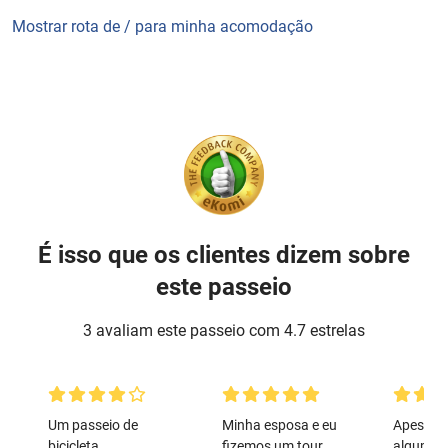
Mostrar rota de / para minha acomodação
É isso que os clientes dizem sobre
este passeio
3 avaliam este passeio com 4.7 estrelas
Um passeio de
Minha esposa e eu
Apesar d
bicicleta
fizemos um tour
algumas