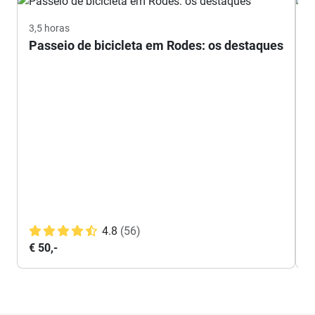
3,5 horas
3
Passeio de bicicleta em Rodes: os destaques
A
4.8
(56)
€ 50,-
€