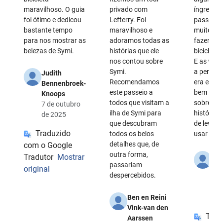
maravilhoso. O guia
privado com
íngremes
foi ótimo e dedicou
Lefterry. Foi
passeio,
bastante tempo
maravilhoso e
muito fá
para nos mostrar as
adoramos todas as
fazer co
belezas de Symi.
histórias que ele
bicicleta
nos contou sobre
E as vis
Symi.
a pena. 
Judith
Recomendamos
era ext
Bennenbroek-
este passeio a
bem inf
Knoops
todos que visitam a
sobre Sy
7 de outubro
ilha de Symi para
história
de 2025
que descubram
de levar
Traduzido
todos os belos
usar prot
detalhes que, de
com o Google
outra forma,
Su
Tradutor
Mostrar
passariam
Ka
original
despercebidos.
19
se
Ben en Reini
20
Vink-van den
Tra
Aarssen