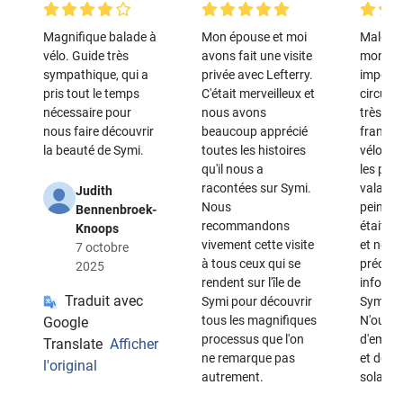
Magnifique balade à
Mon épouse et moi
Malgré 
vélo. Guide très
avons fait une visite
montée
sympathique, qui a
privée avec Lefterry.
importa
pris tout le temps
C'était merveilleux et
circuit, 
nécessaire pour
nous avons
très fac
nous faire découvrir
beaucoup apprécié
franchi
la beauté de Symi.
toutes les histoires
vélos él
qu'il nous a
les pa
racontées sur Symi.
valaien
Judith
Nous
peine. 
Bennenbroek-
recommandons
était t
Knoops
vivement cette visite
et nous
7 octobre
à tous ceux qui se
précieu
2025
rendent sur l'île de
informa
Traduit avec
Symi pour découvrir
Symi et 
tous les magnifiques
N'oubli
Google
processus que l'on
d'empor
Translate
Afficher
ne remarque pas
et de l
l'original
autrement.
solaire.