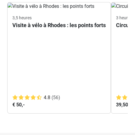
3,5 heures
3 heures.
Visite à vélo à Rhodes : les points forts
Circuit 
4.8
(56)
€ 50,-
39,50 €