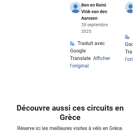
Ben en Reini
S
Vink-van den
K
Aarssen
1
28 septembre
2
2025
Tra
Traduit avec
Googl
Google
Transl
Translate
Afficher
l'origin
l'original
Découvre aussi ces circuits en
Grèce
Réserve ici les meilleures visites à vélo en Grèce.