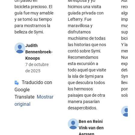
Un paseo en
Mi esposa y yo
Aunque
bicicleta precioso. El
hicimos una visita
recorri
guía fue muy amable
guiada privada con
alguna
y se tomó su tiempo
Lefterry. Fue
importa
para mostrarnos la
maravillosa y
muy fác
belleza de Symi.
disfrutamos
superar
muchísimo de todas
biciclet
las historias que nos
Y las vi
Judith
contó sobre Symi.
merecie
Bennenbroek-
Recomendamos
Nuestr
Knoops
esta excursión a
explic
7 de octubre
todo aquel que visite
detalle 
de 2025
la isla de Symi para
Symi. N
Traducido con
que descubra todos
llevar 
los hermosos
ponerse
Google
paisajes que de otra
solar.
Translate
Mostrar
manera pasarían
original
desapercibidos.
S
K
Ben en Reini
1
Vink-van den
s
Aarssen
2