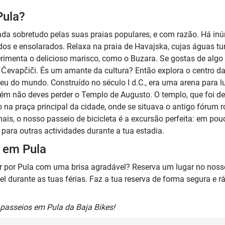
Pula?
itada sobretudo pelas suas praias populares, e com razão. Há in
s e ensolarados. Relaxa na praia de Havajska, cujas águas tur
rimenta o delicioso marisco, como o Buzara. Se gostas de algo
Čevapčiči. És um amante da cultura? Então explora o centro da
iseu do mundo. Construído no século I d.C., era uma arena para l
 não deves perder o Templo de Augusto. O templo, que foi de
 na praça principal da cidade, onde se situava o antigo fórum 
mais, o nosso passeio de bicicleta é a excursão perfeita: em po
para outras actividades durante a tua estadia.
s em Pula
r por Pula com uma brisa agradável? Reserva um lugar no nosso
l durante as tuas férias. Faz a tua reserva de forma segura e r
 passeios em Pula da Baja Bikes!