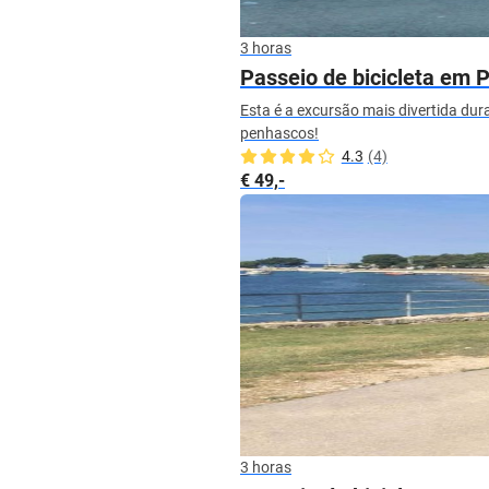
3 horas
Passeio de bicicleta em 
Esta é a excursão mais divertida dur
penhascos!
4.3
(4)
€ 49,-
3 horas