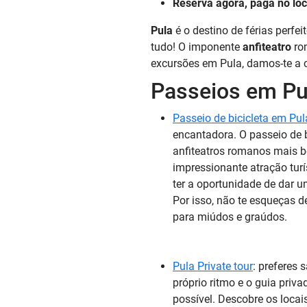
Reserva agora, paga no loc
Pula
é o destino de férias perfei
tudo!
O imponente
anfiteatro
rom
excursões em Pula, damos-te a c
Passeios em Pu
Passeio de bicicleta em Pul
encantadora. O passeio de 
anfiteatros romanos mais b
impressionante atração turís
ter a oportunidade de dar u
Por isso, não te esqueças d
para miúdos e graúdos.
Pula Private tour
: preferes 
próprio ritmo e o guia priv
possível. Descobre os locai