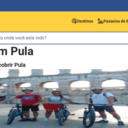
Destinos
Passeios de B
m Pula
obrir Pula