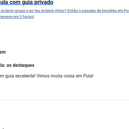
Pula com guia privado
 próprio grupo e ao teu próprio ritmo? Então o passeio de bicicleta em P
nteresse em 3 horas!
ram
ula: os destaques
 guia excelente! Vimos muita coisa em Pula!