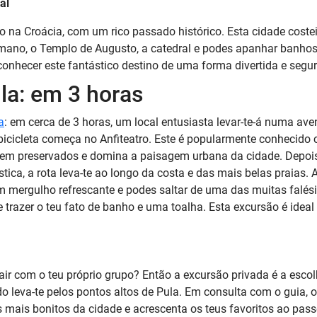
al
to na Croácia, com um rico passado histórico. Esta cidade costei
ano, o Templo de Augusto, a catedral e podes apanhar banhos 
onhecer este fantástico destino de uma forma divertida e segur
la: em 3 horas
a
: em cerca de 3 horas, um local entusiasta levar-te-á numa ave
bicicleta começa no Anfiteatro. Este é popularmente conhecido
em preservados e domina a paisagem urbana da cidade. Depois 
tica, a rota leva-te ao longo da costa e das mais belas praias. 
m mergulho refrescante e podes saltar de uma das muitas falési
e trazer o teu fato de banho e uma toalha. Esta excursão é idea
sair com o teu próprio grupo? Então a excursão privada é a escol
ado leva-te pelos pontos altos de Pula. Em consulta com o guia, 
s mais bonitos da cidade e acrescenta os teus favoritos ao pass