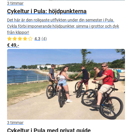
3 timmar
Cykeltur i Pula: höjdpunkterna
Det här är den roligaste utflykten under din semester i Pula.
Cykla förbi imponerande höjdpunkter, simma i grottor och dyk
från klippor!
4.3
(4)
€ 49,-
3 timmar
Cykeltur i Pula med privat guide