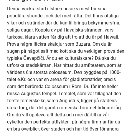
Denna vackra stad i Istrien besöks mest för sina
populära stränder, och det med rätta. Det finns otaliga
vikar och stränder där du kan tillbringa bekymmersfria,
soliga dagar. Koppla av på Havajska-stranden, vars
turkosa, klara vatten får dig att tro att du är på Hawaii.
Prova några läckra skaldjur som Buzara. Om du är
sugen på något salt med kött ska du verkligen prova den
typiska Čevapčiči. Är du en kulturälskare? Då ska du
utforska stadskärnan. Här hittar du amfiteatern, som är
världens 6:e största colosseum. Den byggdes på 1000-
talet e.Kr. och var en arena för gladiatorstrider, precis
som det berömda Colosseum i Rom. Du får inte heller
missa Augustus tempel. Templet, som var tillägnat den
förste romerske kejsaren Augustus, ligger på stadens
stora torg, där det gamla romerska forumet tidigare låg.
Om du vill uppleva allt detta och mer därtill är vår
cykeltur den perfekta utflykten: på några timmar får du
en bra överblick över staden och har tid över för andra