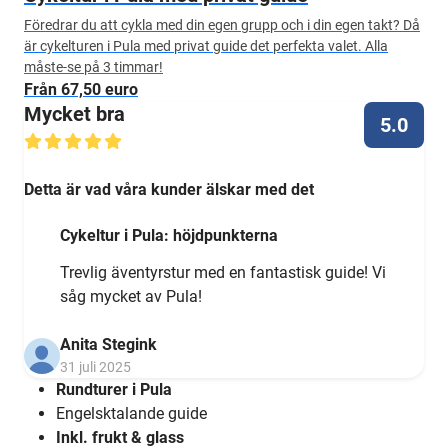
Föredrar du att cykla med din egen grupp och i din egen takt? Då
är cykelturen i Pula med privat guide det perfekta valet. Alla
måste-se på 3 timmar!
Från 67,50 euro
Mycket bra
5.0
Detta är vad våra kunder älskar med det
Cykeltur i Pula: höjdpunkterna
Trevlig äventyrstur med en fantastisk guide! Vi
såg mycket av Pula!
Anita Stegink
31 juli 2025
Rundturer i Pula
Engelsktalande guide
Inkl. frukt & glass