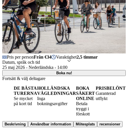
Pris per person
Från €34
Varaktighet
2,5 timmar
Datum, språk och tid
25 maj 2026 - Nederländska - 14:00
Boka nu!
Fortsätt & välj deltagare
DE BÄSTA
HOLLÄNDSKA
BOKA
PRISBELÖNT
TURERNA
VÄGLEDNINGAR
SÄKERT
Garanterad
Se mycket
Inga
ONLINE
utflykt
på kort tid
bokningsavgifter
Betala
tryggt i
förskott
Beskrivning
Användbar information
Mötesplats
recensioner