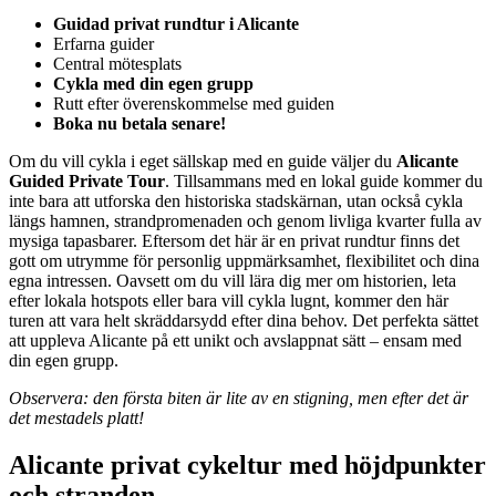
Guidad privat rundtur i Alicante
Erfarna guider
Central mötesplats
Cykla med din egen grupp
Rutt efter överenskommelse med guiden
Boka nu betala senare!
Om du vill cykla i eget sällskap med en guide väljer du
Alicante
Guided Private Tour
. Tillsammans med en lokal guide kommer du
inte bara att utforska den historiska stadskärnan, utan också cykla
längs hamnen, strandpromenaden och genom livliga kvarter fulla av
mysiga tapasbarer. Eftersom det här är en privat rundtur finns det
gott om utrymme för personlig uppmärksamhet, flexibilitet och dina
egna intressen. Oavsett om du vill lära dig mer om historien, leta
efter lokala hotspots eller bara vill cykla lugnt, kommer den här
turen att vara helt skräddarsydd efter dina behov. Det perfekta sättet
att uppleva Alicante på ett unikt och avslappnat sätt – ensam med
din egen grupp.
Observera: den första biten är lite av en stigning, men efter det är
det mestadels platt!
Alicante privat cykeltur med höjdpunkter
och stranden