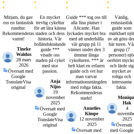
Mirjam, du gav
En mycket
Guide *** tog oss till
Vänlig,
oss en fantastisk
trevlig cykeltur
alla fina platser i
entusiastisk
rundtur.
för att lära känna
Alicante. Han
guide som
Rekommenderas
staden och dess
lyckades mycket bra
märkbart njö
varmt!
historia. Vår
med att underhålla
av att göra de
holländsktalande
vår grupp på 11
här turen. Vå
Tineke
guide ***
vänner under den 3
grupp (7
Waldus
visade oss
timmar långa
personer) njö
28 mars
staden på cykel
cykelturen. *** är
oerhört mycke
2026
med stor
helt klart en erfaren
och lärde sig
Översatt med
passion.
guide och vet hur
mycket av
Google
man varvar
roliga och
Anja
Translate
Visa
informationsmängden
intressanta
Nijns
original
med roliga fakta.
fakta.
19
Rekommenderas
november
Moniqu
starkt!
2025
Hak
Annelies
4
Översatt med
Kimpe
novemb
Google
12 november
2025
Translate
Visa
2025
original
Översatt
Översatt med
med Google