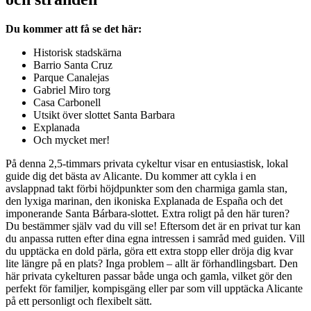
Du kommer att få se det här:
Historisk stadskärna
Barrio Santa Cruz
Parque Canalejas
Gabriel Miro torg
Casa Carbonell
Utsikt över slottet Santa Barbara
Explanada
Och mycket mer!
På denna 2,5-timmars privata cykeltur visar en entusiastisk, lokal
guide dig det bästa av Alicante. Du kommer att cykla i en
avslappnad takt förbi höjdpunkter som den charmiga gamla stan,
den lyxiga marinan, den ikoniska Explanada de España och det
imponerande Santa Bárbara-slottet. Extra roligt på den här turen?
Du bestämmer själv vad du vill se! Eftersom det är en privat tur kan
du anpassa rutten efter dina egna intressen i samråd med guiden. Vill
du upptäcka en dold pärla, göra ett extra stopp eller dröja dig kvar
lite längre på en plats? Inga problem – allt är förhandlingsbart. Den
här privata cykelturen passar både unga och gamla, vilket gör den
perfekt för familjer, kompisgäng eller par som vill upptäcka Alicante
på ett personligt och flexibelt sätt.