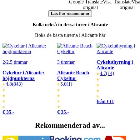
Google Translate
Visa
Translate
Vis
original
original
Läs fler recensioner
Kolla också in dessa turer i Alicante
Boka de bästa turerna i Alicante här
2/2,5 timmar
3 timmar
Cykeluthyrning i
Alicante
Cykeltur i Alicante:
Alicante Beach
4.7
(14)
höjdpunkterna
Cykeltur
4.8
(843)
5.0
(1)
från €11
€ 35,-
€ 35,-
Rekommenderad av...