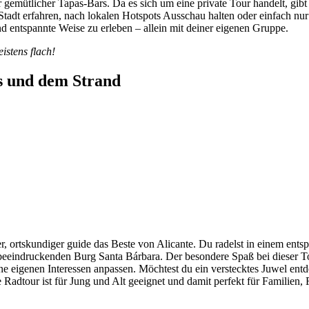
 gemütlicher Tapas-Bars. Da es sich um eine private Tour handelt, gibt
Stadt erfahren, nach lokalen Hotspots Ausschau halten oder einfach nur
und entspannte Weise zu erleben – allein mit deiner eigenen Gruppe.
istens flach!
ts und dem Strand
her, ortskundiger guide das Beste von Alicante. Du radelst in einem en
eeindruckenden Burg Santa Bárbara. Der besondere Spaß bei dieser Tou
ne eigenen Interessen anpassen. Möchtest du ein verstecktes Juwel ent
e Radtour ist für Jung und Alt geeignet und damit perfekt für Familien,