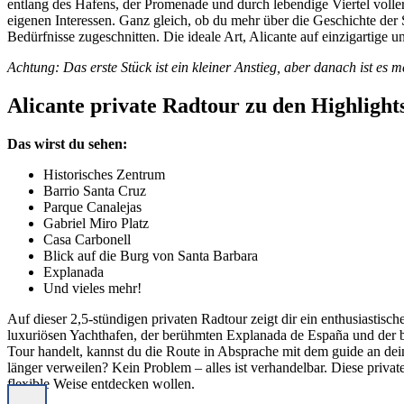
entlang des Hafens, der Promenade und durch lebendige Viertel voller
eigenen Interessen. Ganz gleich, ob du mehr über die Geschichte der 
Bedürfnisse zugeschnitten. Die ideale Art, Alicante auf einzigartige 
Achtung: Das erste Stück ist ein kleiner Anstieg, aber danach ist es me
Alicante private Radtour zu den Highligh
Das wirst du sehen:
Historisches Zentrum
Barrio Santa Cruz
Parque Canalejas
Gabriel Miro Platz
Casa Carbonell
Blick auf die Burg von Santa Barbara
Explanada
Und vieles mehr!
Auf dieser 2,5-stündigen privaten Radtour zeigt dir ein enthusiastisc
luxuriösen Yachthafen, der berühmten Explanada de España und der b
Tour handelt, kannst du die Route in Absprache mit dem guide an dei
länger verweilen? Kein Problem – alles ist verhandelbar. Diese privat
flexible Weise entdecken wollen.