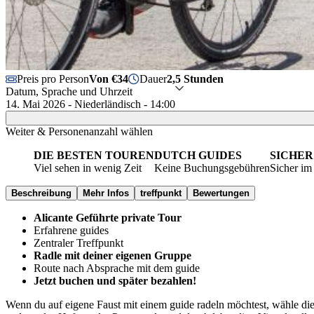
Preis pro Person
Von €34
Dauer
2,5 Stunden
Datum, Sprache und Uhrzeit
14. Mai 2026 - Niederländisch - 14:00
Weiter & Personenanzahl wählen
DIE BESTEN TOUREN
DUTCH GUIDES
SICHER
Viel sehen in wenig Zeit
Keine Buchungsgebühren
Sicher im
Beschreibung
Mehr Infos
treffpunkt
Bewertungen
Alicante Geführte private Tour
Erfahrene guides
Zentraler Treffpunkt
Radle mit deiner eigenen Gruppe
Route nach Absprache mit dem guide
Jetzt buchen und später bezahlen!
Wenn du auf eigene Faust mit einem guide radeln möchtest, wähle di