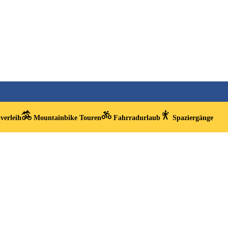
verleih
Mountainbike Touren
Fahrradurlaub
Spaziergänge