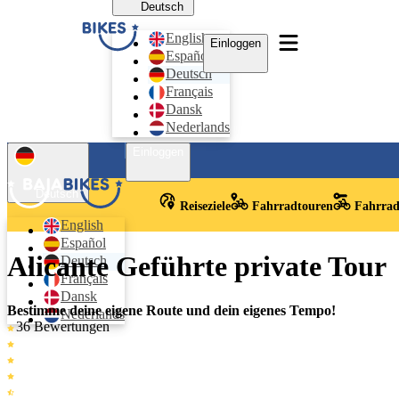
Deutsch
English
Einloggen
Español
Deutsch
Français
Dansk
Nederlands
Einloggen
Deutsch
Reiseziele
Fahrradtouren
Fahrrad
English
Español
Alicante Geführte private Tour
Deutsch
Français
Dansk
Bestimme deine eigene Route und dein eigenes Tempo!
Nederlands
36 Bewertungen