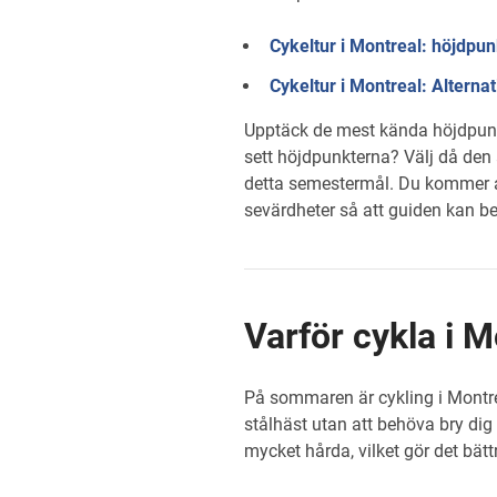
Cykeltur i Montreal: höjdpu
Cykeltur i Montreal: Alternat
Upptäck de mest kända höjdpunk
sett höjdpunkterna? Välj då den 
detta semestermål. Du kommer att
sevärdheter så att guiden kan be
Varför cykla i M
På sommaren är cykling i Montrea
stålhäst utan att behöva bry di
mycket hårda, vilket gör det bä