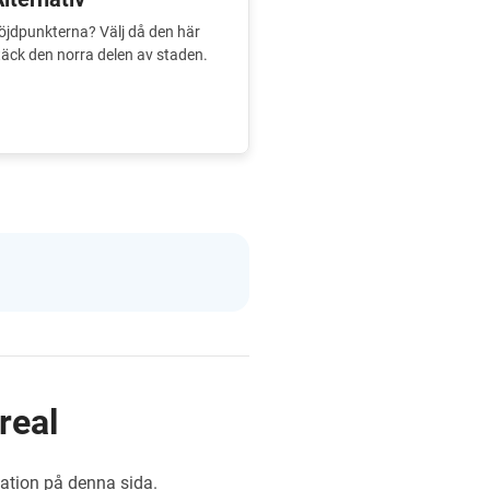
höjdpunkterna? Välj då den här
täck den norra delen av staden.
real
mation på denna sida.