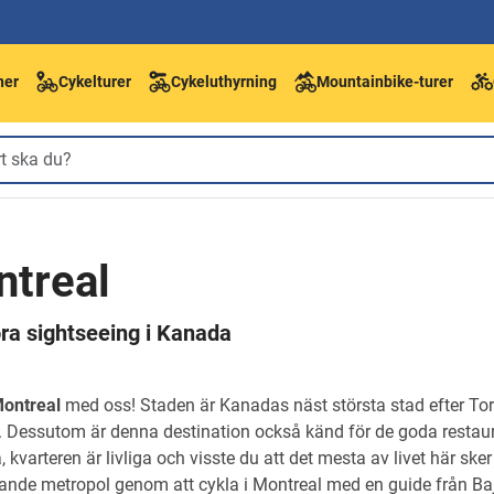
ner
Cykelturer
Cykeluthyrning
Mountainbike-turer
ntreal
öra sightseeing i Kanada
Montreal
med oss! Staden är Kanadas näst största stad efter To
a. Dessutom är denna destination också känd för de goda restaur
kvarteren är livliga och visste du att det mesta av livet här ske
nde metropol genom att cykla i Montreal med en guide från Baj