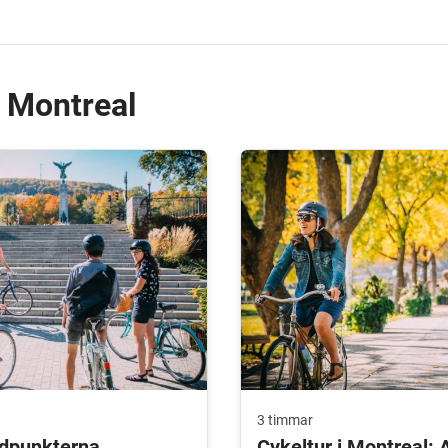
i Montreal
3 timmar
jdpunkterna
Cykeltur i Montreal: A