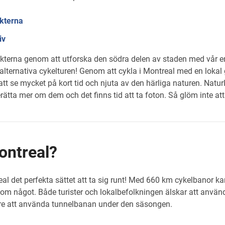
nkterna
iv
terna genom att utforska den södra delen av staden med vår en
alternativa cykelturen! Genom att cykla i Montreal med en lokal 
 se mycket på kort tid och njuta av den härliga naturen. Naturlig
rätta mer om dem och det finns tid att ta foton. Så glöm inte at
ontreal?
l det perfekta sättet att ta sig runt! Med 660 km cykelbanor ka
g om något. Både turister och lokalbefolkningen älskar att anvä
ttre att använda tunnelbanan under den säsongen.