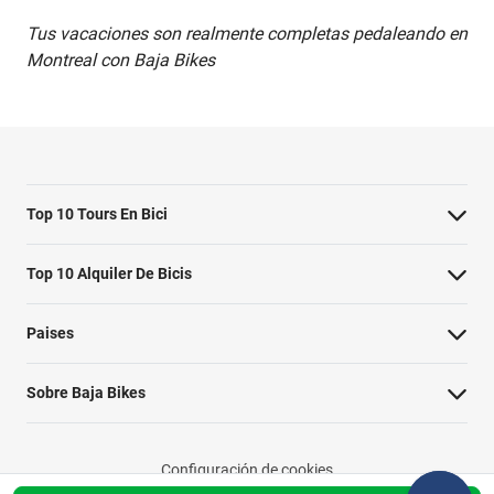
Tus vacaciones son realmente completas pedaleando en
Montreal con Baja Bikes
Top 10 Tours En Bici
Lo más destacado de Ámsterdam
Top 10 Alquiler De Bicis
Barcelona imprescindible
Alquiler de bicicletas Ámsterdam
Paises
Berlin Highlights Bike Tour
Alquiler de bicicletas Valencia
Italia
Lo mejor de Sevilla en Bicicleta
Sobre Baja Bikes
Alquiler de bicicletas Roma
Francia
Lo más destacado de París
Contactar
Alquiler de bicicletas París
Países Bajos
Lo mejor de Roma en Bicicleta
Configuración de cookies
Sobre Baja Bikes
Alquiler de bicicletas Madrid