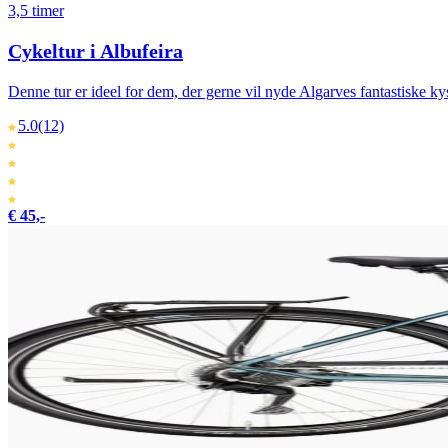
3,5 timer
Cykeltur i Albufeira
Denne tur er ideel for dem, der gerne vil nyde Algarves fantastiske kys
5.0
(12)
€ 45,-