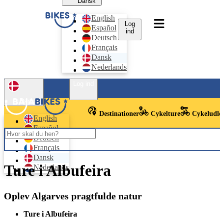
Dansk
English
Log
Español
ind
Deutsch
Français
Dansk
Nederlands
Log ind
Dansk
Destinationer
Cykelture
Cykeludl
English
Español
Deutsch
Français
Dansk
Ture i Albufeira
Nederlands
Oplev Algarves pragtfulde natur
Ture i Albufeira