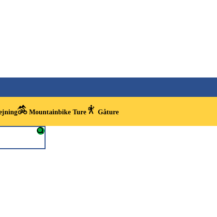
ejning
Mountainbike Ture
Gåture