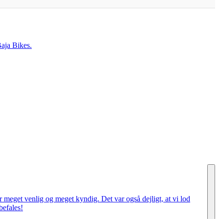
Baja Bikes.
r meget venlig og meget kyndig. Det var også dejligt, at vi lod
befales!