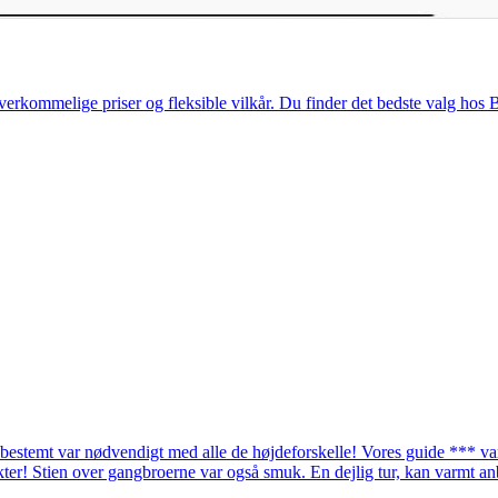
rkommelige priser og fleksible vilkår. Du finder det bedste valg hos 
t bestemt var nødvendigt med alle de højdeforskelle! Vores guide *** va
kter! Stien over gangbroerne var også smuk. En dejlig tur, kan varmt an