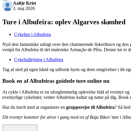
Aaltje Krist
3. maj 2026
Ture i Albufeira: oplev Algarves skønhed
Cykeltur i Albufeira
Nyd den fantastiske udsigt over den charmerende fiskerihavn og den g
vestpå fra Albufeira til det maleriske Armação de Pêra. Denne tur er de
Cykeludlejning i Albufeira
Tag af sted på egen hånd og udforsk byen og dens omgivelser i dit ege
Book en af Albufeiras guidede ture online nu
At cykle i Albufeira er en uforglemmelig oplevelse fuld af eventyr og 
eventyrlige cykelstier, venter Albufeiras kultur og natur på dig. Book
Har du travlt med at organisere en
grupperejse til Albufeira
? Så be
Dit eventyr kommer for alvor i gang med en af Baja Bikes’ ture i Albu