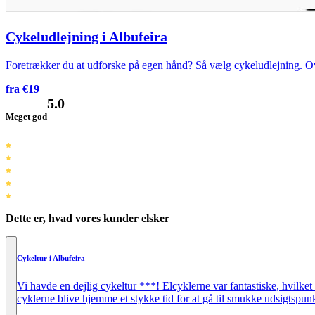
Cykeludlejning i Albufeira
Foretrækker du at udforske på egen hånd? Så vælg cykeludlejning. Ove
fra €19
5.0
Meget god
Dette er, hvad vores kunder elsker
Cykeltur i Albufeira
Vi havde en dejlig cykeltur ***! Elcyklerne var fantastiske, hvilke
cyklerne blive hjemme et stykke tid for at gå til smukke udsigtspun