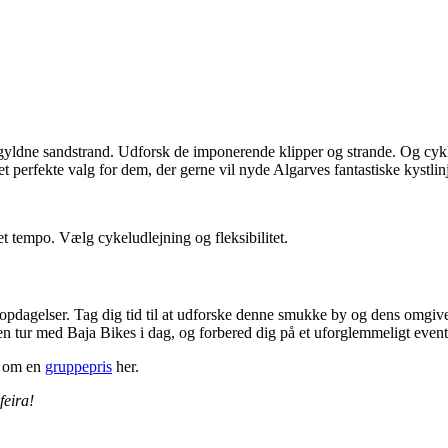
yldne sandstrand. Udforsk de imponerende klipper og strande. Og cykl 
t perfekte valg for dem, der gerne vil nyde Algarves fantastiske kystlin
t tempo. Vælg cykeludlejning og fleksibilitet.
opdagelser. Tag dig tid til at udforske denne smukke by og dens omgivel
 en tur med Baja Bikes i dag, og forbered dig på et uforglemmeligt even
d om en
gruppepris
her.
feira!