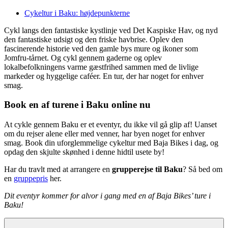
Cykeltur i Baku: højdepunkterne
Cykl langs den fantastiske kystlinje ved Det Kaspiske Hav, og nyd
den fantastiske udsigt og den friske havbrise. Oplev den
fascinerende historie ved den gamle bys mure og ikoner som
Jomfru-tårnet. Og cykl gennem gaderne og oplev
lokalbefolkningens varme gæstfrihed sammen med de livlige
markeder og hyggelige caféer. En tur, der har noget for enhver
smag.
Book en af turene i Baku online nu
At cykle gennem Baku er et eventyr, du ikke vil gå glip af! Uanset
om du rejser alene eller med venner, har byen noget for enhver
smag. Book din uforglemmelige cykeltur med Baja Bikes i dag, og
opdag den skjulte skønhed i denne hidtil usete by!
Har du travlt med at arrangere en
grupperejse til Baku
? Så bed om
en
gruppepris
her.
Dit eventyr kommer for alvor i gang med en af Baja Bikes’ ture i
Baku!