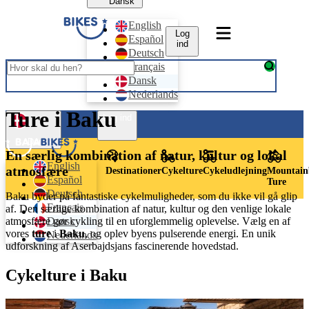
Dansk
English
Log
Español
ind
Deutsch
Français
Dansk
Nederlands
Ture i Baku
Log ind
Dansk
En særlig kombination af natur, kultur og lokal
English
atmosfære
Destinationer
Cykelture
Cykeludlejning
Mountain
Español
Ture
Deutsch
Baku byder på fantastiske cykelmuligheder, som du ikke vil gå glip
Français
af. Den særlige kombination af natur, kultur og den venlige lokale
Dansk
atmosfære gør cykling til en uforglemmelig oplevelse. Vælg en af
vores
ture
i
Baku
, og oplev byens pulserende energi. En unik
Nederlands
udforskning af Aserbajdsjans fascinerende hovedstad.
Cykelture i Baku