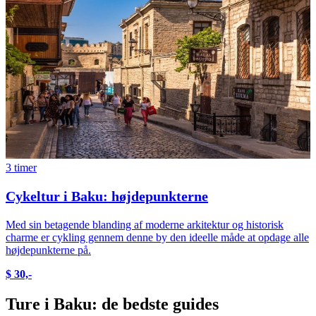
3 timer
Cykeltur i Baku: højdepunkterne
Med sin betagende blanding af moderne arkitektur og historisk
charme er cykling gennem denne by den ideelle måde at opdage alle
højdepunkterne på.
$ 30,-
Ture i Baku: de bedste guides