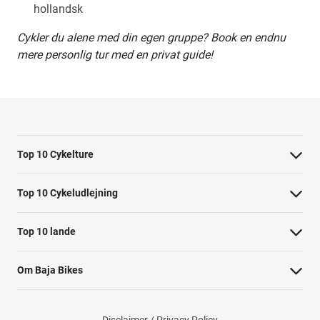
hollandsk
Cykler du alene med din egen gruppe? Book en endnu
mere personlig tur med en privat guide!
Top 10 Cykelture
Cykeltur i Barcelona: højdepunkterne
Top 10 Cykeludlejning
Cykeltur i Berlin: højdepunkterne
Barcelona Cykeludlejning
Top 10 lande
Tur til Paris: højdepunkter
Berlin Cykeludlejning
Cykelture i Holland
Rom højdepunkter cykeltur
Om Baja Bikes
Paris Cykeludlejning
Cykelture i Portugal
Cykeltur til Amsterdams højdepunkter
Kontakt os
Rom Cykeludlejning
Cykelture i Spanien
Cykeltur til Kobenhavn højdepunkter