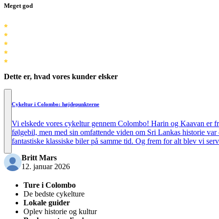
Meget god
Dette er, hvad vores kunder elsker
Cykeltur i Colombo: højdepunkterne
Vi elskede vores cykeltur gennem Colombo! Harin og Kaavan er frem
følgebil, men med sin omfattende viden om Sri Lankas historie var d
fantastiske klassiske biler på samme tid. Og frem for alt blev vi ser
Britt Mars
12. januar 2026
Ture i Colombo
De bedste cykelture
Lokale guider
Oplev historie og kultur