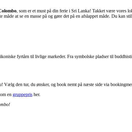
 Colombo
, som er et must på din ferie i Sri Lanka! Takket være vores lok
ekte måde at se en masse på og gøre det på en afslappet måde. Du kan sti
ikoniske fyrtårn til livlige markeder. Fra symbolske pladser til buddhis
nu! Vælg den tur, du ønsker, og book nemt på næste side via bookingm
 om en
gruppepris
her.
lombo!