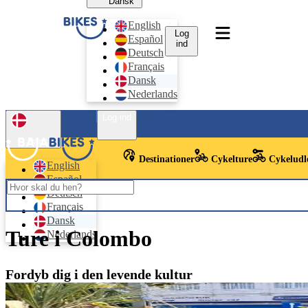
Dansk
English
Log
Español
ind
Deutsch
Français
Dansk
Nederlands
Log ind
Dansk
Destinationer
Cykelture
Cykeludl
English
Español
Deutsch
Français
Dansk
Ture i Colombo
Nederlands
Fordyb dig i den levende kultur