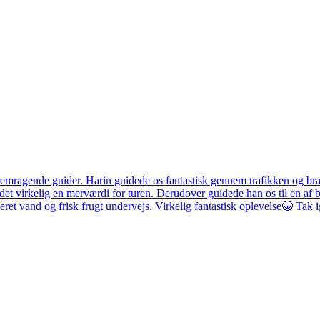
ragende guider. Harin guidede os fantastisk gennem trafikken og brag
et virkelig en merværdi for turen. Derudover guidede han os til en af b
veret vand og frisk frugt undervejs. Virkelig fantastisk oplevelse🤩 Tak