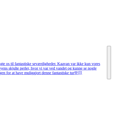
te os til fantastiske seværdigheder. Kaavan var ikke kun vores
yens skjulte perler, hvor vi var ved vandet og kunne se nogle
 igen for at have muliggjort denne fantastiske tur🫶🏻