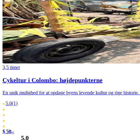
3,5 timer
Cykeltur i Colombo: højdepunkterne
En unik mulighed for at opdage byens levende kultur og rige historie
5.0
(1)
$ 50,-
5.0